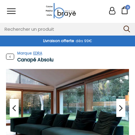
0
Livraison offerte
dès 99€
Marque:
EDRA
Canapé Absolu