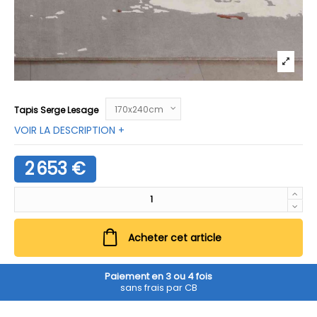
Tapis Serge Lesage
VOIR LA DESCRIPTION +
2 653 €
Acheter cet article
Paiement en 3 ou 4 fois
sans frais par CB