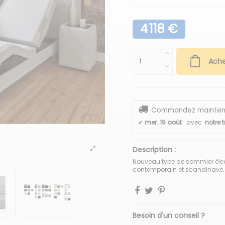
4 118 €
Ache
Commandez maintenant
✔
mer. 19 août
avec
notre 
Description :
Nouveau type de sommier élect
contemporain et scandinave.
Besoin d'un conseil ?