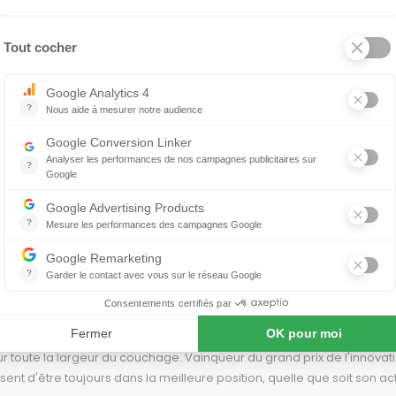
écis et uniforme sur toute la largeur du couchage
telas
rps
s robuste du marché. Indéformable et intégré au bois de lit pour évite
ion et mémorisez vos positions favorites
sible.
xation électrique ressorts au design épuré. Vous voulez un sommier de
écoration soignée, choisissez le sommier de relaxation Alta !
ressorts est la solution idéale pour s'accorder avec modernité à vo
es moindres détails : tissus, teintes, finitions Succombez au plaisir 
ues, Alta bénéficie de la technologie Pocket Spring 952 ressorts en
r toute la largeur du couchage. Vainqueur du grand prix de l'innovati
sent d'être toujours dans la meilleure position, quelle que soit son act