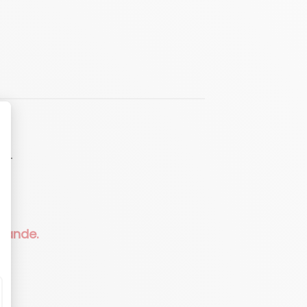
LT
mmande.