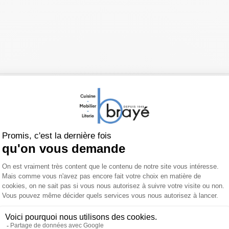
Sommier de relaxation Alta Duo
 produit
À propos de ANDRÉ RENAU
it et les options en commentaire lors de votre co