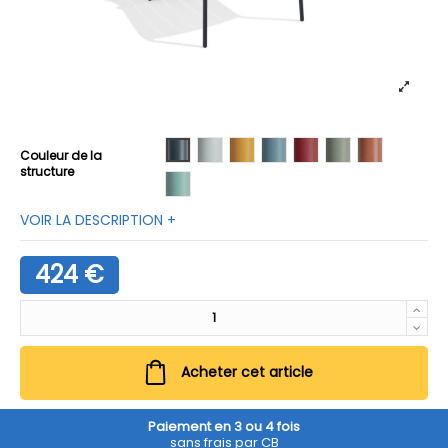
01 Anthracite
02 Blanc
03 Miel
04 Pervenche
05 Rhubarbe
06 Sauge
07 Terracott
Couleur de la
structure
08 Turquoise
VOIR LA DESCRIPTION +
424 €
Acheter cet article
Paiement en 3 ou 4 fois
sans frais par CB