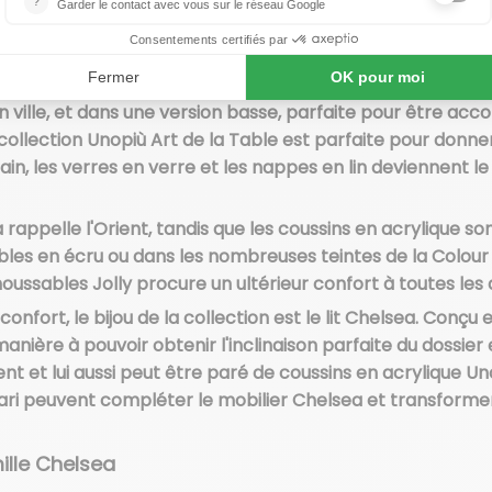
ilités multiples
helsea pour servir de décor à un repas en plein air. La co
on carrée aux dimensions contenues, pour embellir égalem
 ville, et dans une version basse, parfaite pour être ac
 collection Unopiù Art de la Table est parfaite pour donner 
ain, les verres en verre et les nappes en lin deviennent 
appelle l'Orient, tandis que les coussins en acrylique son
ibles en écru ou dans les nombreuses teintes de la Colour
oussables Jolly procure un ultérieur confort à toutes les a
onfort, le bijou de la collection est le lit Chelsea. Conçu e
ière à pouvoir obtenir l'inclinaison parfaite du dossier 
nt et lui aussi peut être paré de coussins en acrylique Un
ipari peuvent compléter le mobilier Chelsea et transforme
lle Chelsea