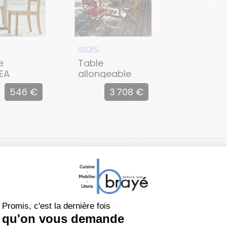
UNOPIU
e
Table
EA
allongeable
225 cm
546 €
3 708 €
CHELSEA
Table allongeable 297 cm CHELSEA
 produit
À propos de UNOPIU