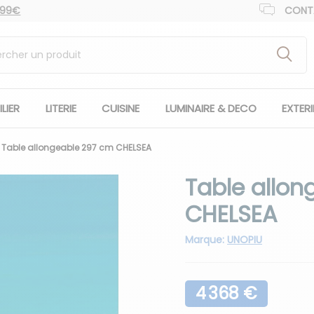
 99€
CONT
LIER
LITERIE
CUISINE
LUMINAIRE & DECO
EXTER
Table allongeable 297 cm CHELSEA
Table allo
CHELSEA
Marque:
UNOPIU
4 368 €