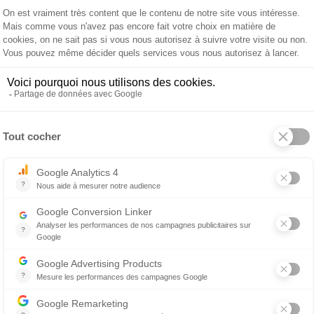
perçue
ea si spéciale c'est l'association parfaite des matières pr
 de cette ligne est inspirée du style oriental : les assise
es des terres lointaines, et donnent une touche d'exotism
osée d'éléments différents permettant de meubler avec pe
, qui peuvent être entourées de chaises et de fauteuils en
même matériau.
lsea Unopiù
tance au soleil, au vent, à la pluie et au sel. Il est donc l
 même dans des conditions extrêmement agressives, le t
ovenance de ce matériau. Le teck utilisé pour les meubles 
ulture écologique des arbres qui donnent le bois, et un t