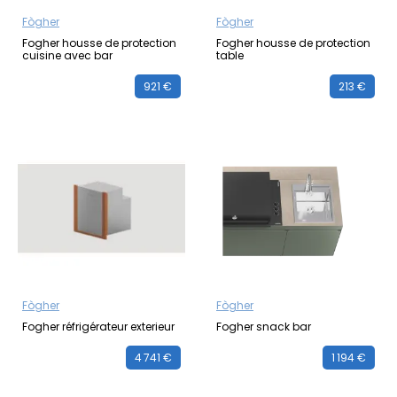
Fògher
Fògher
Fogher housse de protection
Fogher housse de protection
cuisine avec bar
table
921 €
213 €
Fògher
Fògher
Fogher réfrigérateur exterieur
Fogher snack bar
4 741 €
1 194 €