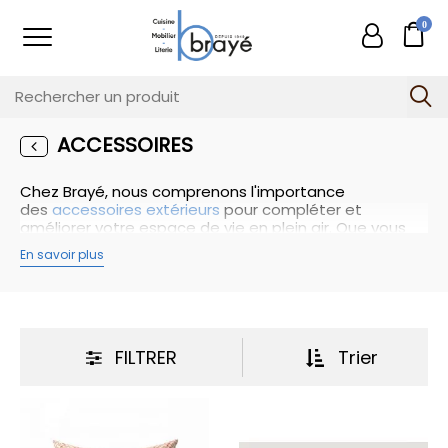
0
ACCESSOIRES
Chez Brayé, nous comprenons l'importance
des
accessoires extérieurs
pour compléter et
améliorer votre espace de vie en plein air. Que vous
recherchiez des éléments fonctionnels, décoratifs ou
En savoir plus
les deux, notre sélection d'accessoires extérieurs est
conçue pour répondre à vos besoins et vous offrir des
solutions de qualité supérieure.
Nous proposons une gamme variée d'accessoires
extérieurs, allant des coussins aux housses de
coussins en passant par les tapis. Nos produits sont
FILTRER
Trier
soigneusement sélectionnés pour leur design
moderne, leur durabilité et leur résistance aux
éléments extérieurs.
Les coussins et tapis sont disponibles dans une
multitude de couleurs, de motifs et de textures pour