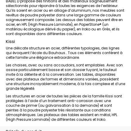
BABEL D propose des finitions et des matériaux soigneusement
sélectionnés pour répondre à toutes les exigences de l’extérieur.
Qu’ils soient en acier ou en alliage d’aluminium, nos meubles sont
revêtus de poudre polyester dans une large gamme de couleurs
soigneusement composée. Les dessus des tables peuvent être en
acier, en HPL (High Pressure Laminate), en PaperStone® (un
matériau écologique dérivé du papier), en Iroko ou en Grés, et ils
sont disponibles dans différentes couleurs.
Kissi
Une délicate structure en acier, différentes typologies, des lignes
qui évoquent l’école du Bauhaus… Tous ces éléments confèrent à
cette famille une élégance extraordinaire.
Les chaises, avec ou sans accoudoirs, sont empilables. Avec son
assise particulièrement basse et son dossier fuyant, le fauteuil
invite à la détente et à la conversation. Les tables, disponibles
avec des plateaux de formes et dimensions variées, possèdent
une structure incroyablement moderne, à la fois complexe et d’une
grande légèreté.
Les structures en acier de toutes les pièces de la famille Kissi sont
protégées à l’aide d’un traitement anti-corrosion avec une
couche de primer (ou galvanisation à la demande) et sont
peintes à la poudre polyester très résistante aux conditions
atmosphériques. Les plateaux des tables existent en métal, HPL
(High Pressure Laminate) de différentes couleurs et Iroko.