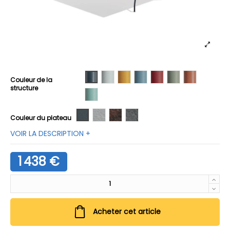
01 Anthracite
02 Blanc
03 Miel
04 Pervenche
05 Rhubarbe
06 Sauge
07 Terracott
Couleur de la
structure
08 Turquoise
M01 Anthracite
HPL Blanc
H02 Rouille
H03 Ciment
Couleur du plateau
VOIR LA DESCRIPTION +
1 438 €
Acheter cet article