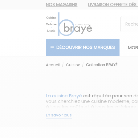
NOS MAGASINS
LIVRAISON OFFERTE
DÈS
DÉCOUVRIR NOS MARQUES
MOBI
Accueil
Cuisine
Collection BRAYÉ
La cuisine Brayé
est réputée pour son des
vous cherchiez une cuisine moderne, co
à tous les goûts et à tous les intérieurs.
Les cuisines Brayé se distinguent par leu
En savoir plus
passant par les stratifiés et les matér
esthétique exceptionnelles.
Outre leur aspect esthétique, les cuisi
intelligents, les tiroirs à extraction 