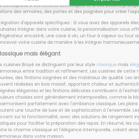
i correspond à vos critères esthétiques et à vos besoins pratiq
nitions des armoires, des portes et des poignées pour créer l'asp
tégration d'appareils spécifiques : Si vous avez des appareils 
uhaitez intégrer dans votre cuisine, la personnalisation vous offr
frigérateur encastré, une cave à vin, un four à vapeur ou tout a
ncevoir votre cuisine de manière à les intégrer harmonieuseme
lassique mais élégant
s cuisines Brayé se distinguent par leur style
classique
mais
élé
rmonieux entre tradition et raffinement. Les cuisines de cette 
urées, des finitions soignées et des matériaux de qualité. Les 
uvent réalisées en bois massif, apportant chaleur et authenticité
ignées élégantes et les finitions délicates contribuent à l'esthé
uleurs choisies sont généralement intemporelles, comme le blanc
harmonisent parfaitement avec l'ambiance classique. Les plans 
outent une touche de luxe et de sophistication à l'ensemble. L
accent sur la fonctionnalité, avec des solutions de rangemen
atiques pour faciliter la préparation des repas. En résumé, les cu
tre le charme classique et l'élégance intemporelle, créant ains
armonieux dans votre maison.