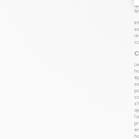
qu
fi
In
so
ré
co
C
Le
ha
ép
so
po
co
s'
aj
l'
pr
en
h