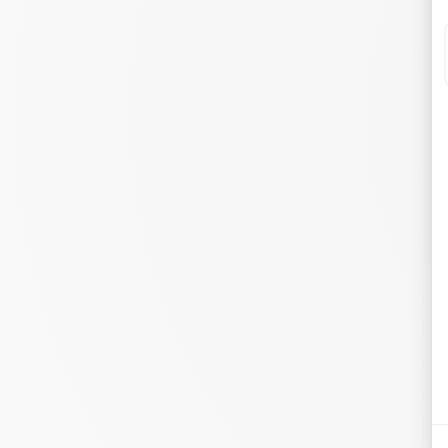
cu
Ré
Vo
ce
pe
re
Ad
cu
co
él
à 
Ut
de
ch
Ce
fo
Ch
fi
tr