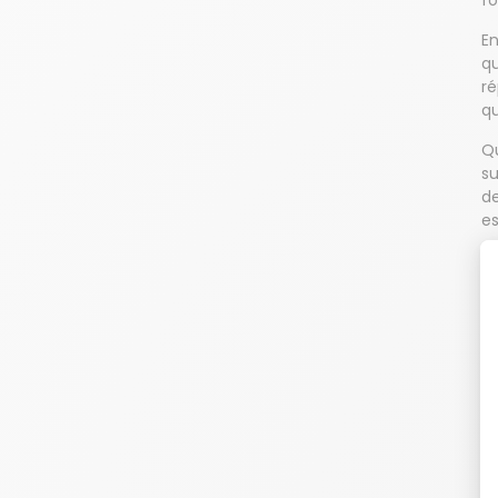
fo
En
qu
ré
qu
Qu
su
de
e
En
fo
pe
l'
P
La
vo
po
él