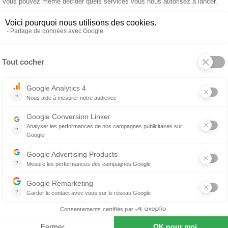
isine est avantageuse :
flexion de votre style : En personnalisant votre cuisine, vous av
us pouvez choisir les couleurs, les matériaux et les finitions qu
 soit contemporain, traditionnel, minimaliste, industriel ou tout 
rmet de créer une cuisine qui reflète votre personnalité et c
ste de votre intérieur.
aptation à vos besoins : Chaque personne a des besoins et des
isine. En personnalisant votre cuisine, vous pouvez concevoir l'
nviennent le mieux. Vous pouvez choisir la disposition des meu
ectroménagers, la taille et la forme des plans de travail, ainsi
vos habitudes culinaires.
ilisation efficace de l'espace : La personnalisation de votre cuisi
 l'espace disponible. Vous pouvez concevoir des solutions de ra
aque recoin de la cuisine, des armoires encastrées aux tiroirs c
la vous aide à maximiser l'espace de stockage et à garder votr
nctionnelle.
oix des matériaux et des finitions : Avec la personnalisation, vo
nitions qui conviennent le mieux à vos goûts et à vos préférenc
avail en granit, en quartz, en bois massif ou en acier inoxydable