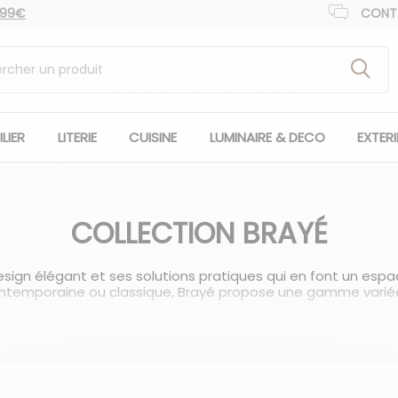
 99€
CONT
LIER
LITERIE
CUISINE
LUMINAIRE & DECO
EXTER
COLLECTION BRAYÉ
ign élégant et ses solutions pratiques qui en font un espac
ntemporaine ou classique, Brayé propose une gamme variée 
r utilisation de matériaux de haute qualité. Des surfaces en 
iaux composites, chaque détail est soigneusement choisi pour
nes Brayé sont conçues pour offrir une fonctionnalité optim
totale et les aménagements intérieurs personnalisables perme