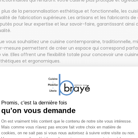
nctionnalités qui rendront votre cuisine plus pratique et agréable 
 plus de la personnalisation esthétique et fonctionnelle, les c
alité de fabrication supérieure. Les artisans et les fabricants 
putés pour leur expertise et leur savoir-faire, garantissant ainsi
alité.
e vous souhaitiez une cuisine contemporaine, traditionnelle, min
r-mesure permettent de créer un espace qui correspond parfait
 vie. Elles offrent une flexibilité totale pour concevoir une cuis
sthétiques et ergonomiques.
 somme, les cuisines sur-mesure sont une option idéale pour c
nctionnelle et esthétiquement remarquable. Avec une attention
rsonnalisée et une qualité de fabrication supérieure, les cuisi
élégance et du raffinement dans l'aménagement de votre espac
ersonnalisé votre cuisine
 personnalisation de votre cuisine est un excellent moyen de c
tre style, à vos besoins et à vos préférences. Lorsque vous perso
ssibilité de choisir chaque élément, des matériaux aux finitions,
ectroménagers et les accessoires. Voici quelques raisons pour le