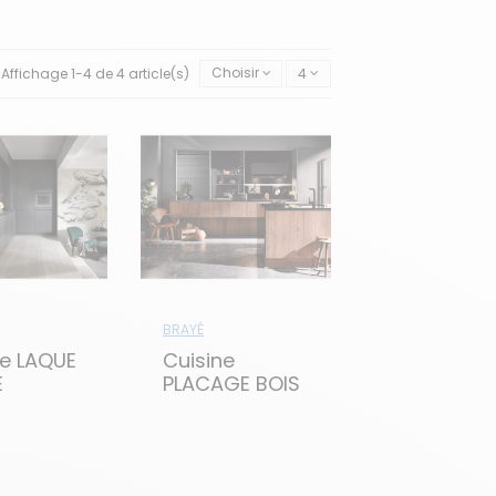
ndividuels. Des plans de travail à la
gréables et efficaces.
ées, les finitions élégantes et les
Affichage 1-4 de 4 article(s)
Choisir
4
BRAYÉ
ne LAQUE
Cuisine
E
PLACAGE BOIS
VÉRITABLE