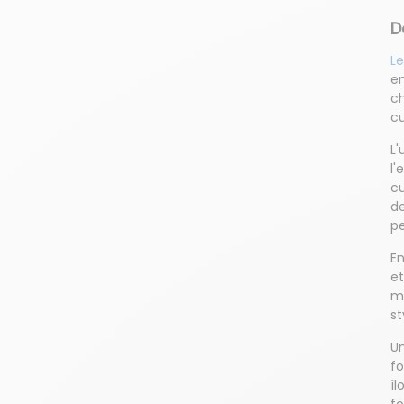
D
Le
en
ch
cu
L'
l'
cu
de
pe
E
et
ma
st
Un
fo
îl