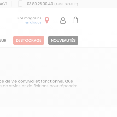
ACT
03.89.25.00.40
(APPEL GRATUIT)
Nos magasins
en alsace
IEUR
DESTOCKAGE
NOUVEAUTÉS
e de vie convivial et fonctionnel. Que
de styles et de finitions pour répondre
bois massif aux finitions laquées, en
 garantir une durabilité et une
ale. Les espaces de rangement
ttent de maximiser l'espace de