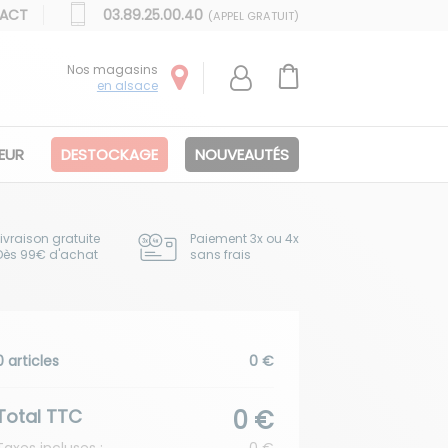
ACT
03.89.25.00.40
(APPEL GRATUIT)
Nos magasins
en alsace
IEUR
DESTOCKAGE
NOUVEAUTÉS
Livraison gratuite
Paiement 3x ou 4x
Dès 99€ d'achat
sans frais
0 articles
0 €
Total TTC
0 €
Taxes incluses :
0 €