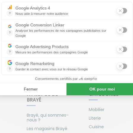
Encore une question ?
Nos experts sont là pour vous :
03 89 25 00 40
it du mardi au samedi de 10h à 19h et 24h/24 par mail :
cont
À PROPOS DE
CATÉGORIES
BRAYÉ
Mobilier
Brayé, qui sommes-
Literie
nous ?
Cuisine
Les magasins Brayé