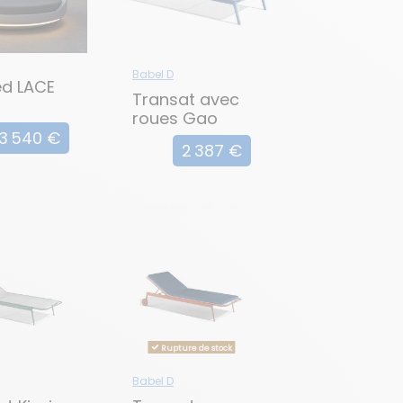
Babel D
d LACE
Transat avec
roues Gao
3 540 €
2 387 €
Rupture de stock
Babel D