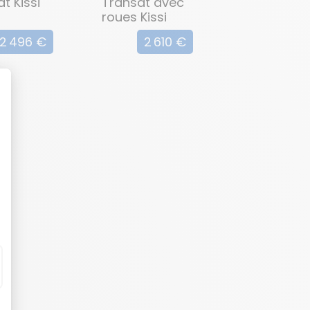
t Kissi
Transat avec
roues Kissi
2 496 €
2 610 €