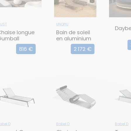
LUST
UNOPIU
Daybe
Chaise longue
Bain de soleil
Gumball
en aluminium
TLINE
816 €
2 172 €
abel D
Babel D
Babel D