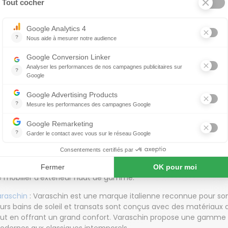
e top des marques de bains de soleil et transats
etsak, Zanotta, Unopiu, Mojow et Driade sont des marques répu
extérieur, notamment pour leurs bains de soleil et transats de qu
arques :
nopiu
: Unopiu est spécialisée dans les meubles d'extérieur haut 
ansats allient fonctionnalité, confort et esthétique. Vous trouve
 de couleurs pour répondre à vos préférences.
bel d
: Babel d est une marque de design français qui se disti
égante. Leurs bains de soleil et transats offrent un équilibre ent
tériaux de qualité utilisés, les lignes épurées et les finitions so
 mobilier d'extérieur haut de gamme.
araschin
: Varaschin est une marque italienne reconnue pour son 
urs bains de soleil et transats sont conçus avec des matériaux d
ut en offrant un grand confort. Varaschin propose une gamme va