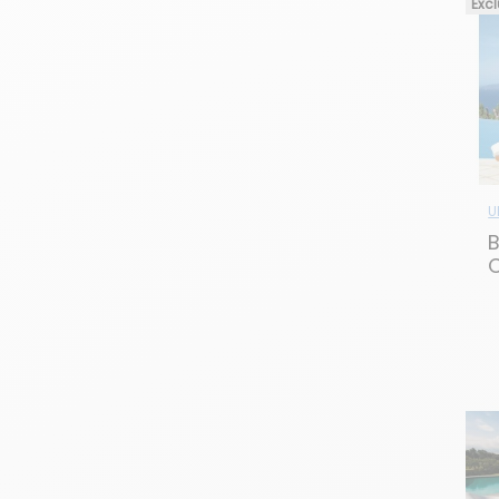
Excl
U
B