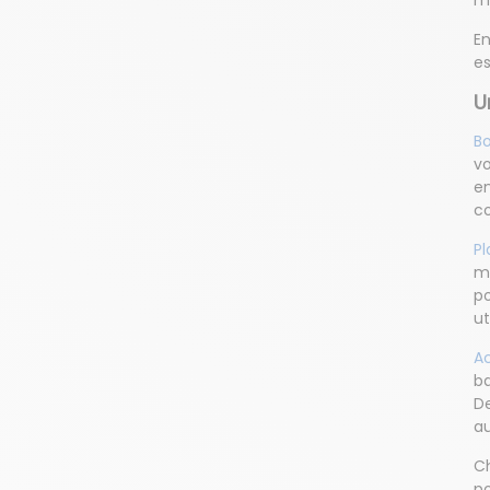
m
En
e
U
Bo
vo
en
c
P
mé
po
ut
Ac
ba
De
au
Ch
po