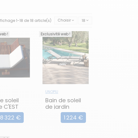
tablement tout en bénéficiant d'un bon
ur trouver la position idéale pour lire,
e l'aluminium, le bois, le plastique ou
ffichage 1-18 de 18 article(s)
Choisir
18
ort supplémentaire.
web !
Exclusivité web !
UNOPIU
e soleil
Bain de soleil
e C'EST
de jardin
AURORA
8 322 €
1 224 €