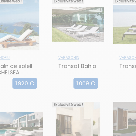
usivité web !
Exclusivité web !
Exclusivité 
NOPIU
VARASCHIN
VARASCH
ain de soleil
Transat Bahia
Trans
CHELSEA
1 920 €
1 069 €
Exclusivité web !