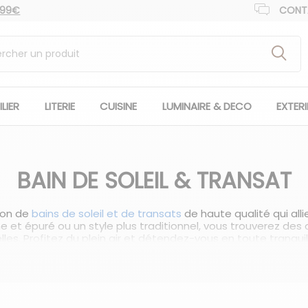
 99€
CONT
LIER
LITERIE
CUISINE
LUMINAIRE & DECO
EXTER
BAIN DE SOLEIL & TRANSAT
ion de
bains de soleil et de transats
de haute qualité qui alli
et épuré ou un style plus traditionnel, vous trouverez des
les. Profitez du plein air et détendez-vous en toute tranquill
 des meubles de jardin et de terrasse indispensables pour pr
tables offrent un espace idéal pour se reposer, se relaxer et
us permettre de vous allonger confortablement et de profiter
'inclinaison du dossier pour trouver la position la plus conf
pour vous protéger des rayons directs du soleil.