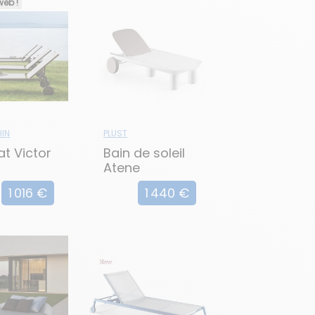
web !
IN
PLUST
at Victor
Bain de soleil
Atene
1 016 €
1 440 €