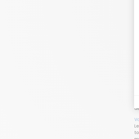
L
V
d'
m
U
tr
et
Ba
él
ma
de
V
Le
to