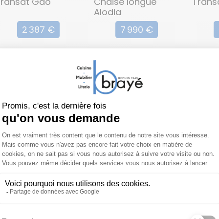
Transat Gao
Chaise longue
Transa
Alodia
2 387 €
7 990 €
mo !
%
USOLA
UNOPIU
ain de soleil
Bain de soleil
NAO AVEC
PANAREA
REPOSE TETE
1 528 €
960 €
2 183 €