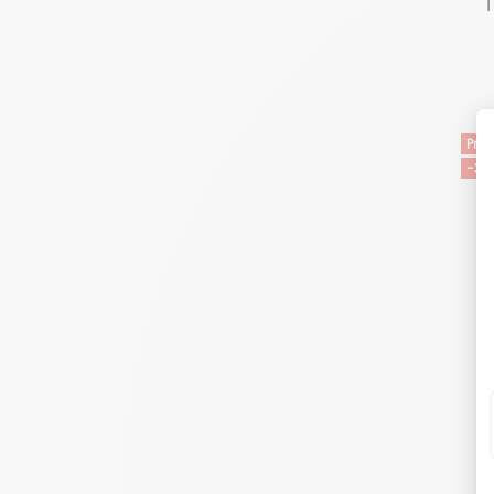
Pro
-30
M
B