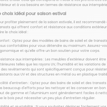
térieur et à vos besoins en termes de résistance aux intempérie
e choix idéal pour saison estival
ur profiter pleinement de la saison estivale, il est recommandé d
ansats qui offrent confort et résistance aux conditions extérieu
ire le choix idéal :
nfort : Optez pour des modèles de bains de soleil et de transa
ssus confortables pour vous détendre au maximum. Assurez-vous
gonomique et qu'elle offre un bon soutien pour votre corps.
sistance aux intempéries : Les meubles d'extérieur doivent être
térieures telles que les rayons UV, l'humidité et les variations 
 des revêtements qui sont spécifiquement conçus pour résister 
sistants aux UV et des structures en métal ou en plastique traité
cilité d'entretien : Optez pour des bains de soleil et des transats
s beaucoup d'efforts pour les nettoyer et les conserver en bon
ut de gamme et l'aluminium sont généralement faciles à netto
e le bois peut nécessiter un peu plus d'entretien régulier.
bilité et ajustabilité : Si vous souhaitez déplacer facilement vos