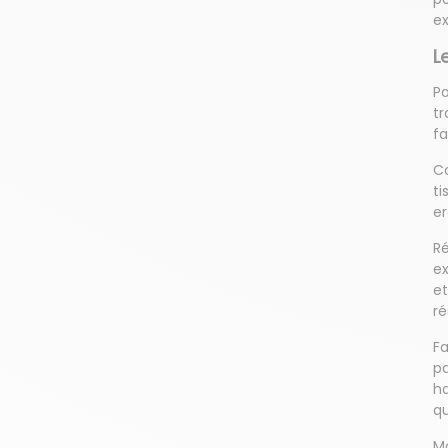
ex
L
Po
tr
fa
Co
ti
er
Ré
ex
et
ré
Fa
pa
ha
qu
Mo