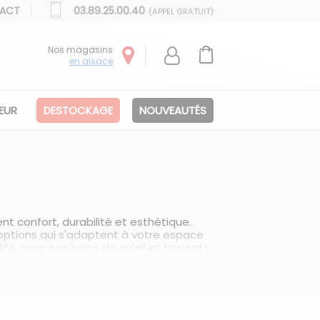
ACT
03.89.25.00.40
(APPEL GRATUIT)
Nos magasins
en alsace
IEUR
DESTOCKAGE
NOUVEAUTÉS
ent confort, durabilité et esthétique.
 options qui s'adaptent à votre espace
ité avec nos bains de soleil et transats.
ofiter pleinement des beaux jours et se
 prendre un bain de soleil.
 du soleil. Ils sont généralement
ortable pour vous. Certains modèles sont