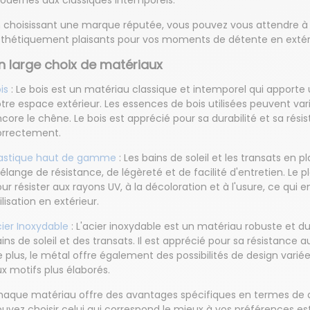
odernes aux classiques intemporels.
 choisissant une marque réputée, vous pouvez vous attendre à d
sthétiquement plaisants pour vos moments de détente en extér
n large choix de matériaux
is
: Le bois est un matériau classique et intemporel qui apporte
tre espace extérieur. Les essences de bois utilisées peuvent var
core le chêne. Le bois est apprécié pour sa durabilité et sa résis
orrectement.
lastique haut de gamme
: Les bains de soleil et les transats en
lange de résistance, de légèreté et de facilité d'entretien. Le 
ur résister aux rayons UV, à la décoloration et à l'usure, ce qui 
ilisation en extérieur.
ier Inoxydable
: L'acier inoxydable est un matériau robuste et du
ins de soleil et des transats. Il est apprécié pour sa résistance 
 plus, le métal offre également des possibilités de design varié
x motifs plus élaborés.
aque matériau offre des avantages spécifiques en termes de dur
uvez choisir celui qui correspond le mieux à vos préférences e