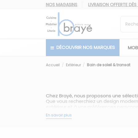
NOS MAGASINS
LIVRAISON OFFERTE
DÈS
DÉCOUVRIR NOS MARQUES
MOBI
Accueil
Extérieur
Bain de soleil & transat
Chez Brayé, nous proposons une sélect
Que vous recherchiez un design moderne 
extérieur et à vos préférences personnel
Les bains de soleil et les transats sont
En savoir plus
détendre en plein air. Ces sièges confor
Les bains de soleil sont conçus pour vo
réglables, ce qui vous permet d'ajuster l
équipés d'un auvent ou d'un pare-soleil 