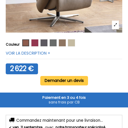
Cuir Longlife Credo brandy
Cuir Longlife Credo rot
Cuir Longlife Credo anthracit
Tissu Enoa grau
Tissu Enoa braun
Tissu Enoa gravel
Couleur
VOIR LA DESCRIPTION +
2 622 €
Demander un devis
Paiement en 3 ou 4 fois
sans frais par CB
Commandez maintenant pour une livraison...
✔
ven. 11 septembre
avec
notre transporteur spécialisé