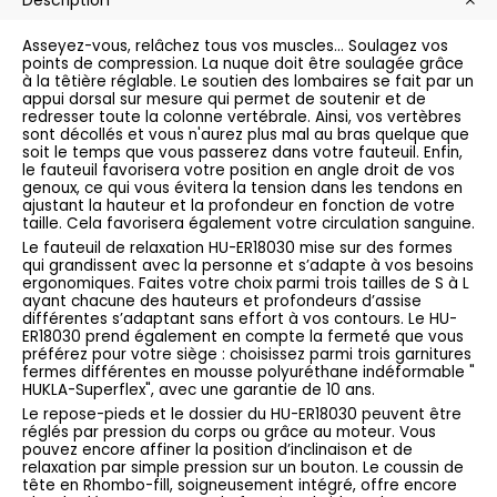
Description
Asseyez-vous, relâchez tous vos muscles... Soulagez vos
points de compression. La nuque doit être soulagée grâce
à la têtière réglable. Le soutien des lombaires se fait par un
appui dorsal sur mesure qui permet de soutenir et de
redresser toute la colonne vertébrale. Ainsi, vos vertèbres
sont décollés et vous n'aurez plus mal au bras quelque que
soit le temps que vous passerez dans votre fauteuil. Enfin,
le fauteuil favorisera votre position en angle droit de vos
genoux, ce qui vous évitera la tension dans les tendons en
ajustant la hauteur et la profondeur en fonction de votre
taille. Cela favorisera également votre circulation sanguine.
Le fauteuil de relaxation HU-ER18030 mise sur des formes
qui grandissent avec la personne et s’adapte à vos besoins
ergonomiques. Faites votre choix parmi trois tailles de S à L
ayant chacune des hauteurs et profondeurs d’assise
différentes s’adaptant sans effort à vos contours. Le HU-
ER18030 prend également en compte la fermeté que vous
préférez pour votre siège : choisissez parmi trois garnitures
fermes différentes en mousse polyuréthane indéformable "
HUKLA-Superflex", avec une garantie de 10 ans.
Le repose-pieds et le dossier du HU-ER18030 peuvent être
réglés par pression du corps ou grâce au moteur. Vous
pouvez encore affiner la position d’inclinaison et de
relaxation par simple pression sur un bouton. Le coussin de
tête en Rhombo-fill, soigneusement intégré, offre encore