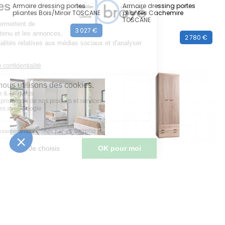
Armoire dressing portes
Armoire dressing portes
pliantes Bois/Miroir TOSCANE
pliantes Cachemire
TOSCANE
3 027 €
2 780 €
MEUBLES CELIO
MEUBLES CELIO
Armoire dressing portes
Armoire portes battantes
pliantes Craie/Miroir OPALE
bois avec tiroirs MULTY
3 027 €
1 928 €