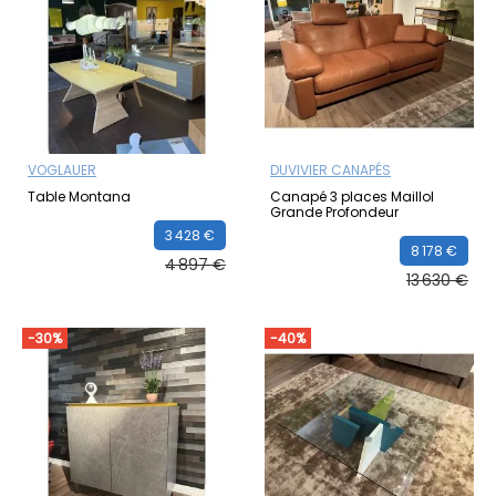
VOGLAUER
DUVIVIER CANAPÉS
Table Montana
Canapé 3 places Maillol
Grande Profondeur
3 428 €
8 178 €
4 897 €
13 630 €
-30%
-40%