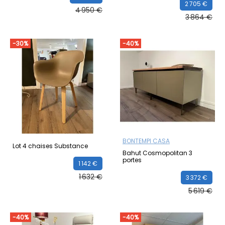
2 705 €
4 950 €
3 864 €
-30%
-40%
BONTEMPI CASA
Lot 4 chaises Substance
Bahut Cosmopolitan 3
portes
1 142 €
1 632 €
3 372 €
5 619 €
-40%
-40%