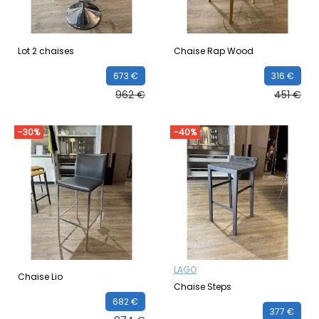
Lot 2 chaises
Chaise Rap Wood
673 €
316 €
962 €
451 €
-30%
-40%
LAGO
Chaise Lio
Chaise Steps
682 €
377 €