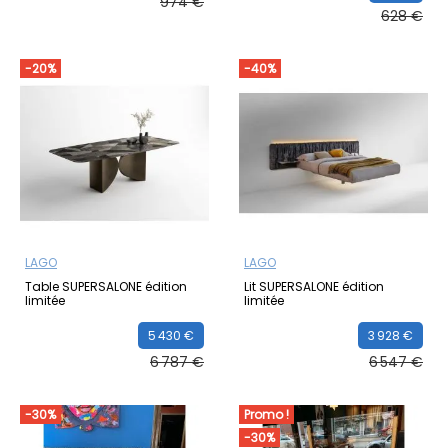
974 €
628 €
-20%
-40%
LAGO
LAGO
Table SUPERSALONE édition
Lit SUPERSALONE édition
limitée
limitée
5 430 €
3 928 €
6 787 €
6 547 €
-30%
Promo !
-30%