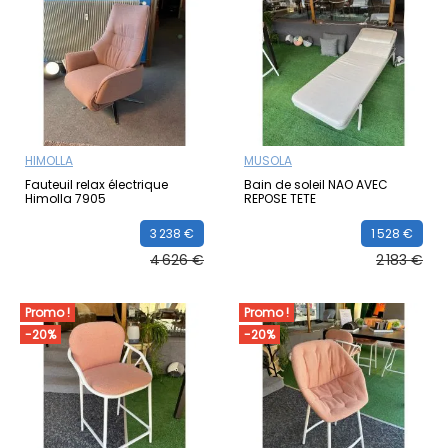
HIMOLLA
MUSOLA
Fauteuil relax électrique
Bain de soleil NAO AVEC
Himolla 7905
REPOSE TETE
3 238 €
1 528 €
4 626 €
2 183 €
Promo !
Promo !
-20%
-20%