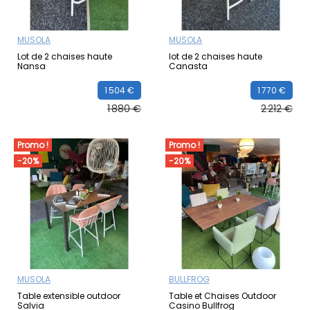
MUSOLA
MUSOLA
Lot de 2 chaises haute
lot de 2 chaises haute
Nansa
Canasta
1 504 €
1 770 €
1 880 €
2 212 €
Promo !
Promo !
-20%
-20%
MUSOLA
BULLFROG
Table extensible outdoor
Table et Chaises Outdoor
Salvia
Casino Bullfrog