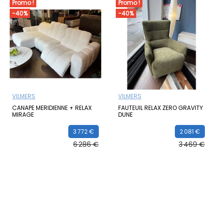
Promo !
Promo !
-40%
-40%
VILMERS
VILMERS
CANAPE MERIDIENNE + RELAX
FAUTEUIL RELAX ZERO GRAVITY
MIRAGE
DUNE
3 772 €
2 081 €
6 286 €
3 469 €