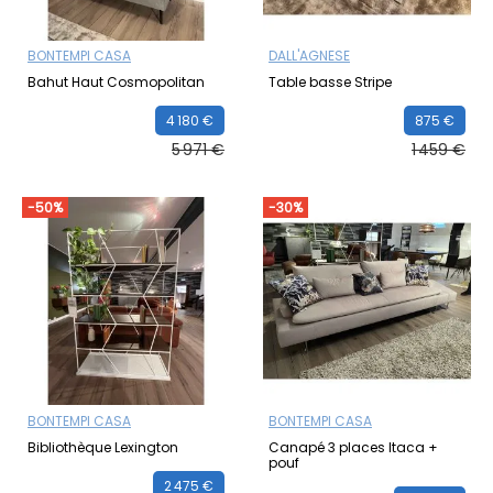
BONTEMPI CASA
DALL'AGNESE
Bahut Haut Cosmopolitan
Table basse Stripe
4 180 €
875 €
5 971 €
1 459 €
-50%
-30%
BONTEMPI CASA
BONTEMPI CASA
Bibliothèque Lexington
Canapé 3 places Itaca +
pouf
2 475 €