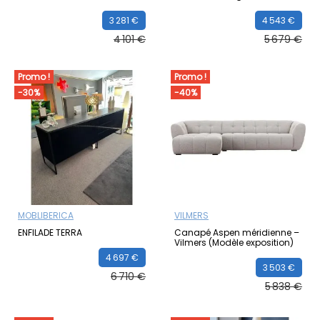
3 281 €
4 543 €
4 101 €
5 679 €
Promo !
Promo !
-30%
-40%
MOBLIBERICA
VILMERS
ENFILADE TERRA
Canapé Aspen méridienne –
Vilmers (Modèle exposition)
4 697 €
3 503 €
6 710 €
5 838 €