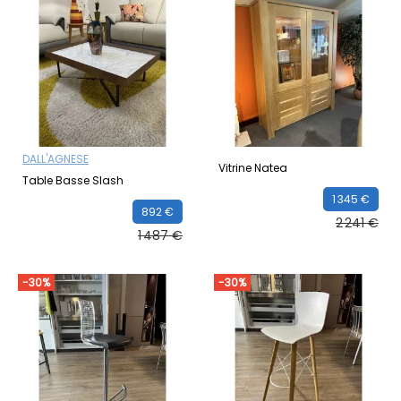
DALL'AGNESE
Vitrine Natea
Table Basse Slash
1 345 €
892 €
2 241 €
1 487 €
-30%
-30%