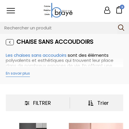
0
CHAISE SANS ACCOUDOIRS
Les chaises sans accoudoirs
sont des éléments
polyvalents et esthétiques qui trouvent leur place
dans de nombreux espaces de vie. En offrant une
liberté de mouvement et une facilité d'utilisation, ces
En savoir plus
chaises sont souvent privilégiées pour leur aspect
pratique et leur capacité à s'intégrer
harmonieusement dans différents styles d'intérieur.
Les chaises sans accoudoirs sont appréciées pour leur
aspect minimaliste et épuré. Elles peuvent créer une
atmosphère légère et aérée dans une pièce, en
FILTRER
Trier
permettant une circulation fluide autour de la table à
manger, du bureau ou d'autres espaces où elles sont
utilisées. Leur silhouette simplifiée les rend également
polyvalentes et faciles à assortir à d'autres meubles
et décorations.