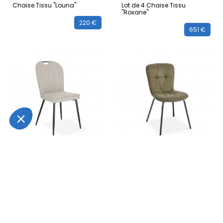
Chaise Tissu "Louna"
Lot de 4 Chaise Tissu
"Roxane"
220 €
651 €
GIRARDEAU
GIRARDEAU
Lot de 4 Chaises Tissu
Lot de 4 Chaises Tissu
"Salome"
"Emma"
622 €
447 €