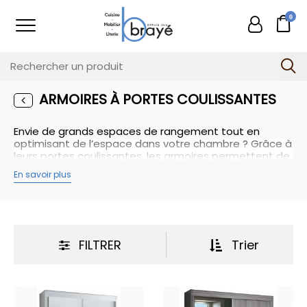
0
ARMOIRES À PORTES COULISSANTES
Envie de grands espaces de rangement tout en
optimisant de l’espace dans votre chambre ? Grâce à
leurs portes coulissantes, les armoires permettent de
s’offrir un dressing digne de ce nom sans perte
En savoir plus
d’espace. A 2 ou 3 portes, les armoires à portes
coulissantes allient élégance et praticité. Chaque
modèle peut être personnalisé afin d’ajouter des
rangements supplémentaires astucieux pour toute
votre garde-robe.
FILTRER
Trier