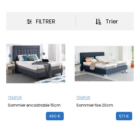
sommier coffre) parmi nos trois marques renommées
André Renault, Tempur et Meubles Celio. Besoin de
conseils ou d'un devis personnalisé ? Contactez-nous
FILTRER
Trier
!
TEMPUR
TEMPUR
Sommier encastrable 15cm
Sommier fixe 20cm
460 €
571 €