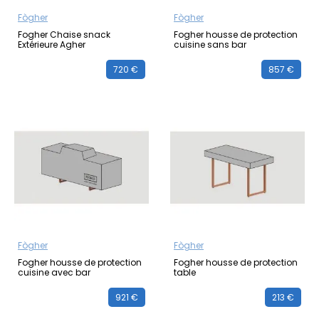
Fògher
Fògher
Fogher Chaise snack
Fogher housse de protection
Extérieure Agher
cuisine sans bar
720 €
857 €
Fògher
Fògher
Fogher housse de protection
Fogher housse de protection
cuisine avec bar
table
921 €
213 €