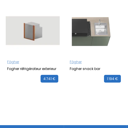
Fògher
Fògher
Fogher réfrigérateur exterieur
Fogher snack bar
4 741 €
1 194 €