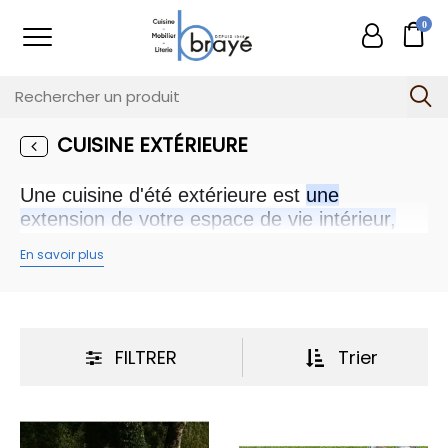
0
CUISINE EXTÉRIEURE
Une cuisine d'été extérieure est
une
extension de votre espace de vie intérieur,
permettant de cuisiner, de manger et de se
En savoir plus
divertir en plein air
. Elle est généralement
équipée d'un barbecue ou d'une plancha, d'un
évier, de comptoirs et parfois même d'un
réfrigérateur ou d'un bar.
FILTRER
Trier