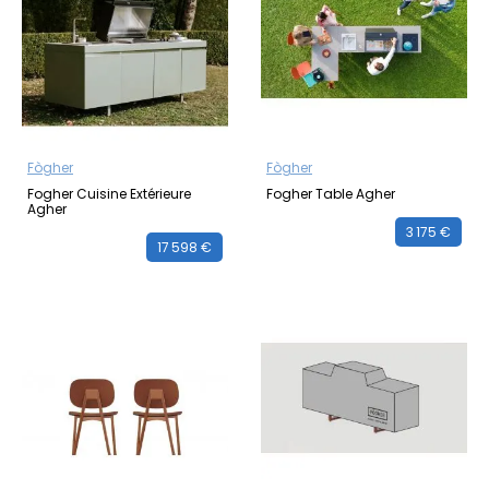
Fògher
Fògher
Fogher Cuisine Extérieure
Fogher Table Agher
Agher
3 175 €
17 598 €