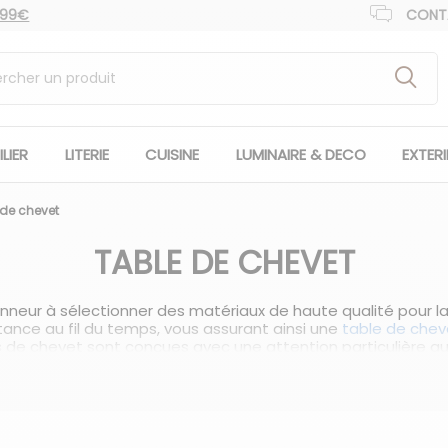
 99€
CONT
LIER
LITERIE
CUISINE
LUMINAIRE & DECO
EXTER
 de chevet
TABLE DE CHEVET
neur à sélectionner des matériaux de haute qualité pour la
istance au fil du temps, vous assurant ainsi une
table de chev
de chevet sont conçues avec une attention particulière aux d
 à votre chambre à coucher.
ensable dans la chambre à coucher. Elle joue un rôle essent
es, votre téléphone, une lampe de lecture et autres objets d
s votre espace de repos, c'est pourquoi nous proposons une
lité exceptionnelle.