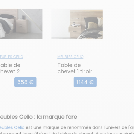
EUBLES CELIO
MEUBLES CELIO
able de
Table de
hevet 2
chevet 1 tiroir
iroirs MULTY
en lot de 2
658 €
1 144 €
MULTY
eubles Celio : la marque fare
eubles Celio
est une marque de renommée dans l'univers de l'a
tamment lorsqu'il s'agit de tables de chevet. Avec leur savoir-