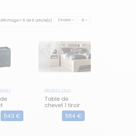
 Que vous préfériez un style moderne
ous avons des options qui sauront
 tels que le bois, le métal, le verre
sonnel.
Affichage 1-6 de 6 article(s)
Choisir
6
les sont équipées de tiroirs spacieux et
 main et d'organiser votre espace de
 personnels et créent ainsi un espace
ENAULT
MEUBLES CELIO
 de
Table de
t
chevet 1 tiroir
a
MULTY
543 €
564 €