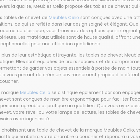
vers la qualité, Meubles Celio propose des tables de chevet qui all
es tables de chevet de
Meubles Celio
sont conçues avec une atte
nitions, ce qui se reflète dans leur design soigné et élégant. Qu
derne ou classique, vous trouverez des options qui s'intègrent
térieure. Les matériaux utilisés sont de haute qualité, offrant u
ceptionnelles pour une utilisation quotidienne.
 plus de leur esthétique attrayante, les tables de chevet Meuble
atique. Elles sont équipées de tiroirs spacieux et de compartim
rmettant de garder vos objets essentiels à portée de main tou
la vous permet de créer un environnement propice à la détente
 coucher.
a marque
Meubles Celio
se distingue également par son engagem
evet sont conçues de manière ergonomique pour faciliter l'accès 
périence agréable et pratique au quotidien. Que vous ayez beso
evet, votre réveil ou votre lampe de lecture, les tables de che
soins avec ingéniosité.
 choisissant une table de chevet de la marque Meubles Celio, 
alité qui embellira votre chambre à coucher et répondra à vos