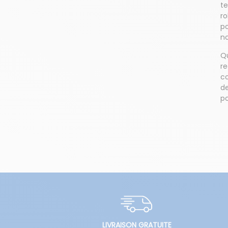
te
ro
p
no
Qu
r
co
de
p
LIVRAISON GRATUITE