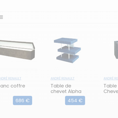
 s'intégrer harmonieusement à votre décoration intérieure.
 ou une touche d'originalité avec des finitions originales, n
sommeil. Vous pouvez choisir parmi une variété de matériaux
rouver la table de chevet qui correspond à votre style per
vet sont conçues pour offrir une fonctionnalité optimale. El
es, vous permettant de garder vos essentiels à portée de
ures offrent suffisamment d'espace pour y poser vos objets
it.
NDRÉ RENAULT
ANDRÉ RENAULT
ANDRÉ R
anc coffre
Table de
Table
chevet Alpha
Cheve
Omeg
686 €
454 €