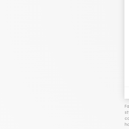
in
Ou
su
ra
m
in
In
dé
lu
al
Qu
mé
mo
s
Fa
st
co
h