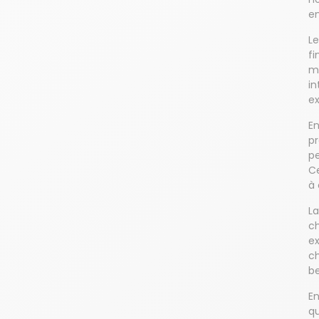
en
L
fi
mo
in
ex
En
pr
pe
Ce
à
L
ch
ex
ch
be
En
qu