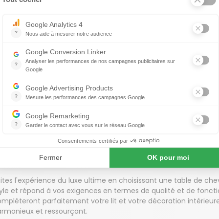
temporels, permettant ainsi de s'harmoniser parfaitement avec 
tre leur aspect esthétique, les tables de chevet haut de gam
périeure. Elles sont souvent équipées de tiroirs spacieux et bie
ngement pratique pour vos livres, lunettes, télécommandes et au
odèles proposent même des fonctionnalités supplémentaires tel
tégrées, des ports USB ou des éclairages LED, ajoutant une touc
vestir dans une table de chevet haut de gamme est bien plus qu
cision qui témoigne de votre souci du détail et de votre rech
xueux. Ces meubles de qualité sont conçus pour durer, résistant
lure sophistiquée au fil du temps.
e vous optiez pour une table de chevet en bois massif richeme
tal avec des finitions élégantes ou une table de chevet en ve
dernité, les tables de chevet haut de gamme vous offrent la p
omptueuse et élégante dans votre chambre à coucher.
ites l'expérience du luxe ultime en choisissant une table de c
yle et répond à vos exigences en termes de qualité et de foncti
mpléteront parfaitement votre lit et votre décoration intérieu
armonieux et ressourçant.