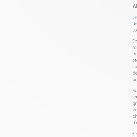
A
L
de
t
E
ra
co
t
so
de
pr
Su
le
gr
vo
c
d'
En