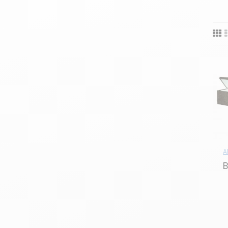
Nos tables de chevet sont conçues pour
et épuré, un design classique intemporel
compléter parfaitement votre espace de 
ou des combinaisons de matériaux pour t
Outre leur esthétisme, nos tables de che
de compartiments de rangement pratiqu
manière ordonnée. Les surfaces supérie
fonctionnel et pratique à côté de votre l
A
B