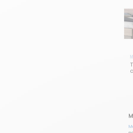
M
T
c
t
M
M
no