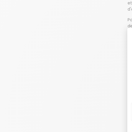
et
d'
Po
d
so
qu
D
Le
en
ap
a
L
de
le
un
Le
so
fo