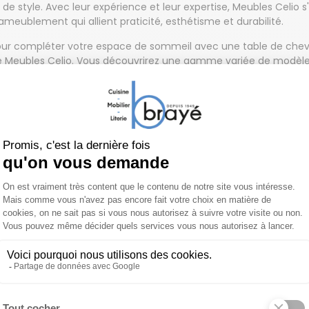
 de style. Avec leur expérience et leur expertise, Meubles Celio s
ameublement qui allient praticité, esthétisme et durabilité.
ur compléter votre espace de sommeil avec une table de chevet
e Meubles Celio. Vous découvrirez une gamme variée de modèle
phistication à votre chambre à coucher, tout en offrant une fonc
otidien.
es tables de chevet haut de gamme
s tables de chevet haut de gamme sont le choix idéal pour ceux 
tre style, qualité et fonctionnalité dans leur chambre à couch
portent une touche d'élégance et de sophistication à votre es
mbiance luxueuse et apaisante.
es marques spécialisées dans les meubles haut de gamme propos
 chevet conçues avec des matériaux de première qualité. Que ce 
 verre délicat, chaque détail est soigneusement travaillé pour of
e durabilité à long terme.
s tables de chevet haut de gamme se distinguent également par 
nt souvent créées par des designers renommés qui mettent l'acc
nction. Vous trouverez une variété de styles, des lignes épurée