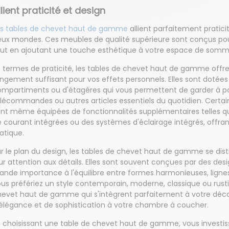
llient praticité et design
es tables de chevet haut de gamme
allient parfaitement praticit
ux mondes. Ces meubles de qualité supérieure sont conçus pou
out en ajoutant une touche esthétique à votre espace de somme
n termes de praticité, les tables de chevet haut de gamme off
ngement suffisant pour vos effets personnels. Elles sont dotées 
mpartiments ou d'étagères qui vous permettent de garder à port
élécommandes ou autres articles essentiels du quotidien. Cert
nt même équipées de fonctionnalités supplémentaires telles qu
 courant intégrées ou des systèmes d'éclairage intégrés, offr
atique.
r le plan du design, les tables de chevet haut de gamme se dist
ur attention aux détails. Elles sont souvent conçues par des d
ande importance à l'équilibre entre formes harmonieuses, ligne
us préfériez un style contemporain, moderne, classique ou rust
hevet haut de gamme qui s'intègrent parfaitement à votre déco
élégance et de sophistication à votre chambre à coucher.
 choisissant une table de chevet haut de gamme, vous investis