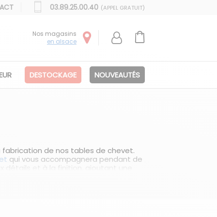
ACT
03.89.25.00.40
(APPEL GRATUIT)
Nos magasins
en alsace
IEUR
DESTOCKAGE
NOUVEAUTÉS
 fabrication de nos tables de chevet.
et
qui vous accompagnera pendant de
étails et à la finition, ajoutant une
iel en offrant un espace pratique à
u quotidien. Chez Brayé, nous comprenons
 sélection de tables de chevet qui