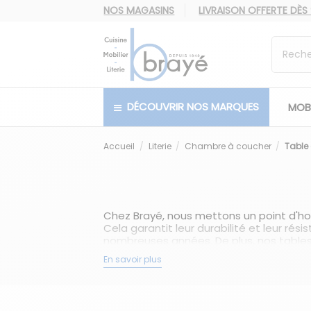
NOS MAGASINS
LIVRAISON OFFERTE
DÈS
DÉCOUVRIR NOS MARQUES
MOBI
Accueil
Literie
Chambre à coucher
Table
Chez Brayé, nous mettons un point d'hon
Cela garantit leur durabilité et leur rés
nombreuses années. De plus, nos tables 
touche d'élégance et de sophistication
En savoir plus
La table de chevet est un meuble indisp
côté de votre lit pour y poser vos livr
l'importance de la table de chevet dan
allient fonctionnalité, esthétisme et qua