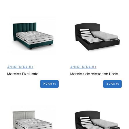
ANDRÉ RENAULT
ANDRÉ RENAULT
Matelas Fixe Horia
Matelas de relaxation Horia
2 268 €
3 750 €