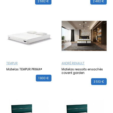
2 682 €
2 482 €
TEMPUR
ANDRÉ RENAULT
Matelas TEMPUR PRIMA®
Matelas ressorts ensachés
covent garden
1 930 €
3 510 €