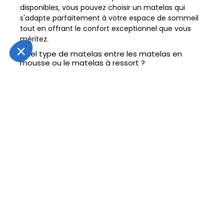
disponibles, vous pouvez choisir un matelas qui
s'adapte parfaitement à votre espace de sommeil
tout en offrant le confort exceptionnel que vous
méritez.
Quel type de matelas entre les matelas en
mousse ou le matelas à ressort ?
Les matelas en mousse sont connus pour offrir un
soutien uniforme en répartissant le poids corporel
de manière équilibrée. Ils sont disponibles dans
différentes types de mousses, notamment la
mousse à mémoire de forme, la mousse latex et la
mousse polyuréthane. La mousse à mémoire de
forme épouse les contours du corps, offrant un
soutien personnalisé et réduisant les points de
pression, ce qui en fait un excellent choix pour ceux
qui souffrent de douleurs articulaires ou
musculaires. La mousse latex est naturellement
respirante et durable, offrant un soutien réactif et
un bon rebond. La mousse polyuréthane est
souvent plus abordable et offre un soutien ferme et
durable.