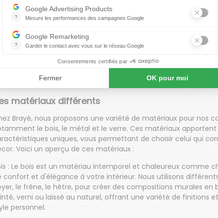
s haut-parleurs ou des consoles de jeu, nos compositions mura
uipées d'espaces spéciaux pour les accueillir. Des compartimen
 des panneaux coulissants pour masquer les appareils lorsque vo
clus pour un look épuré.
dularité : Nos compositions murales fonctionnelles sont souvent
uvez ajouter ou retirer des modules en fonction de vos besoins 
ela vous permet de créer une composition murale sur mesure qu
t à vos exigences en matière de rangement.
es matériaux différents
ez Brayé, nous proposons une variété de matériaux pour nos co
tamment le bois, le métal et le verre. Ces matériaux apportent
ractéristiques uniques, vous permettant de choisir celui qui cor
cor. Voici un aperçu de ces matériaux :
is : Le bois est un matériau intemporel et chaleureux comme 
 confort et d'élégance à votre intérieur. Nous utilisons différents
yer, le frêne, le hêtre, pour créer des compositions murales en b
inté, verni ou laissé au naturel, offrant une variété de finitions 
yle personnel.