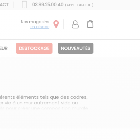
ACT
03.89.25.00.40
(APPEL GRATUIT)
Nos magasins
en alsace
IEUR
DESTOCKAGE
NOUVEAUTÉS
érents éléments tels que des cadres,
er vie à un mur autrement vide ou
eils pour créer une composition murale