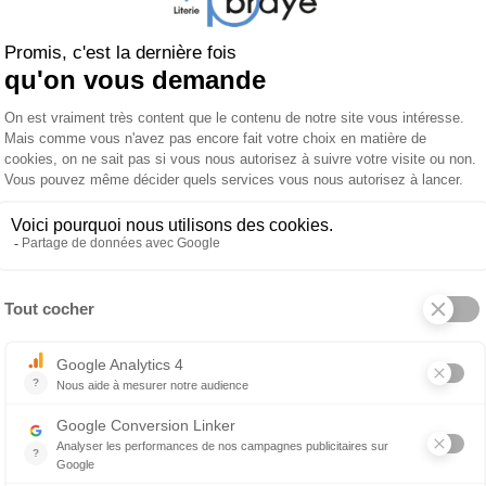
ocessus. Nous partageons nos connaissances et notre expertise p
éments pour votre composition murale, en tenant compte de la 
mière ambiante et de vos préférences esthétiques.
 optant pour une composition murale personnalisée chez Brayé,
èce unique qui transformera votre mur en une véritable œuvre d
e expérience de décoration sur mesure, en mettant en valeur v
ous ressemble.
es compositions murales fonctionnelles
s compositions murales fonctionnelles chez Brayé sont conçues 
ngement pratique et une esthétique agréable. Nous comprenons 
 votre espace mural tout en gardant un design harmonieux. Voi
mpositions murales fonctionnelles :
angement polyvalent : Nos compositions murales offrent une va
pondre à vos besoins. Vous pouvez trouver des étagères ouverte
éférés, des tiroirs pour ranger des objets plus petits ou des co
éments que vous préférez garder hors de vue. Cette polyvalenc
mposition murale en fonction de vos besoins spécifiques.
tégration de médias : Si vous souhaitez intégrer des équipements