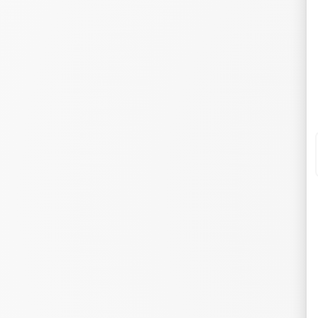
pr
él
lu
En
pi
un
v
D
Le
ra
de
co
R
ré
pr
él
co
In