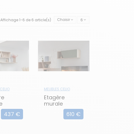
Affichage 1-6 de 6 article(s)
Choisir
6
CELIO
MEUBLES CELIO
re
Etagère
e
murale
endu
horizontal
437 €
610 €
ntal
relevante
 OBLIK
OBLIK