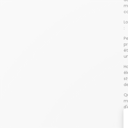
me
co
Lo
:
Pe
pr
ét
un
Ha
él
st
de
Qu
mu
d'
d
Co