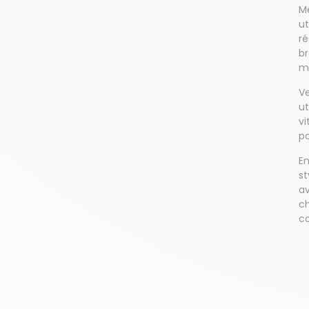
Mé
ut
ré
br
m
Ve
ut
vi
po
En
st
av
ch
co