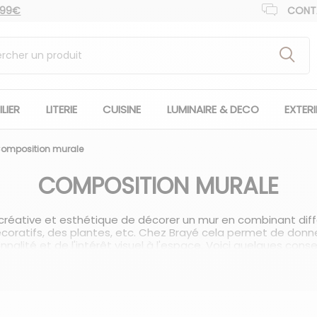
 99€
CONT
LIER
LITERIE
CUISINE
LUMINAIRE & DECO
EXTER
omposition murale
COMPOSITION MURALE
créative et esthétique de décorer un mur en combinant diff
écoratifs, des plantes, etc. Chez Brayé cela permet de donn
alité et de l'intérêt visuel à l'espace. Voici quelques cons