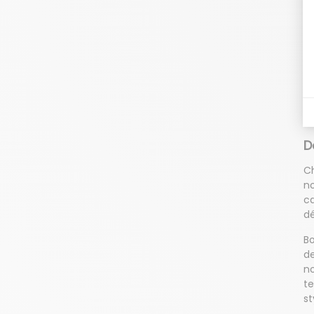
de
éq
ou
in
Mo
po
C
e
D
Ch
no
ca
dé
Bo
de
no
te
st