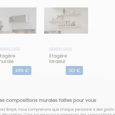
EUBLES CELIO
MEUBLES CELIO
Etagère
Etagère
murale
largeur
ertical porte
suspendu 110
489 €
301 €
attante OBLIK
cm OBLIK
es compositions murales faites pour vous
hez Brayé, nous comprenons que chaque personne a des goûts 
 décoration. C'est pourquoi nous proposons des compositions m