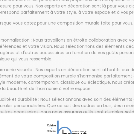
sure pour vous. Nos experts en décoration sont là pour vous ai
rrespond parfaitement à votre style, à votre espace et à vos p
rsque vous optez pour une composition murale faite pour vous,
rsonnalisation : Nous travaillons en étroite collaboration avec
éférences et votre vision. Nous sélectionnons des éléments décor
agères et d'autres accessoires en fonction de vos goûts person
ique qui vous ressemble.
rmonie visuelle : Nos experts en décoration sont attentifs aux d
ément de votre composition murale s'harmonise parfaitement a
yle moderne, contemporain, classique ou éclectique, nous créo
 la beauté et de l'harmonie à votre espace.
alité et durabilité : Nous sélectionnons avec soin des élément
rales personnalisées. Que ce soit des cadres en bois, des miro
autres accessoires, nous nous assurons qu'ils sont durables, solid
u temps.
nseils d'experts : Notre équipe d'experts en décoration est là p