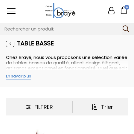
0
TABLE BASSE
Chez Brayé, nous vous proposons une sélection variée
de tables basses de qualité, alliant design élégant,
artisanat exceptionnel et fonctionnalité. Quel que soit
votre style de décoration ou vos besoins spécifiques,
En savoir plus
nous avons une table basse parfaite pour compléter
votre espace de détente. Découvrez notre collection
et ajoutez une touche de charme et de praticité à
votre intérieur.
La table basse est bien plus qu'un simple meuble
d'appoint. Elle est l'un des éléments clés qui apporte à
FILTRER
Trier
votre espace de détente une touche de style, de
fonctionnalité et de convivialité. Que ce soit dans
votre salon, votre salle de séjour ou même votre
espace extérieur, la table basse joue un rôle central
dans la création d'une ambiance accueillante et