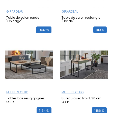
GIRARDEAU
GIRARDEAU
Table de salon ronde
Table de salon rectangle
"Chicago"
"Floride"
1 032 €
819 €
MEUBLES CELIO
MEUBLES CELIO
Tables basses gigognes
Bureau avec tiroir L130 cm
OBLIK
OBLIK
1 164 €
1 186 €