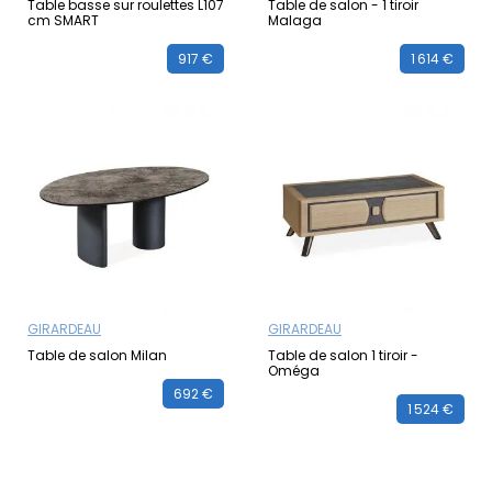
Table basse sur roulettes L107
Table de salon - 1 tiroir
cm SMART
Malaga
917 €
1 614 €
GIRARDEAU
GIRARDEAU
Table de salon Milan
Table de salon 1 tiroir -
Oméga
692 €
1 524 €