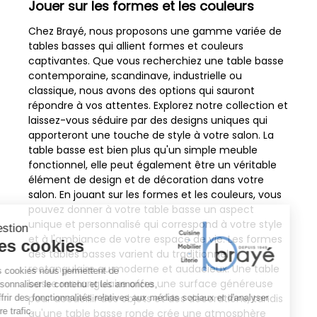
Jouer sur les formes et les couleurs
Chez Brayé, nous proposons une gamme variée de
tables basses qui allient formes et couleurs
captivantes. Que vous recherchiez une table basse
contemporaine, scandinave, industrielle ou
classique, nous avons des options qui sauront
répondre à vos attentes. Explorez notre collection et
laissez-vous séduire par des designs uniques qui
apporteront une touche de style à votre salon. La
table basse est bien plus qu'un simple meuble
fonctionnel, elle peut également être un véritable
élément de design et de décoration dans votre
salon. En jouant sur les formes et les couleurs, vous
pouvez donner à votre table basse un aspect
unique et personnalisé qui correspond à votre style
et à l'ambiance de votre espace de vie. Les formes
des tables basses varient du traditionnel
rectangulaire au moderne et audacieux. Une table
basse rectangulaire offre une surface généreuse
pour accueillir des objets et des décorations, tandis
qu'une table basse ronde crée une atmosphère