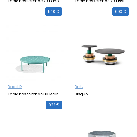
Table basse ronde 70 Kano
Table basse ronde 70 Kissi
540 €
690 €
Babel D
Bretz
Table basse ronde 80 Melik
Disquo
922 €