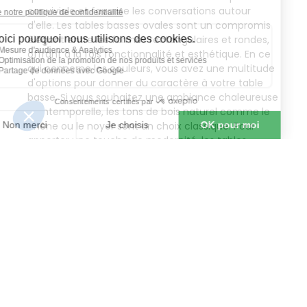
conviviale et favorise les conversations autour
d'elle. Les tables basses ovales sont un compromis
élégant entre les formes rectangulaires et rondes,
offrant à la fois fonctionnalité et esthétique. En ce
qui concerne les couleurs, vous avez une multitude
d'options pour donner du caractère à votre table
basse. Si vous souhaitez une ambiance chaleureuse
et intemporelle, les tons de bois naturel comme le
chêne ou le noyer sont un choix classique. Pour
apporter une touche de modernité, les tables
basses laquées dans des couleurs vives ou
audacieuses peuvent être une excellente option.
Les tables basses en verre transparent ou coloré
ajoutent une touche de légèreté et de
sophistication à votre salon. N'ayez pas peur
d'expérimenter avec les combinaisons de formes et
de couleurs. Par exemple, vous pouvez choisir une
table basse rectangulaire en bois avec des pieds en
métal noir pour un mélange de styles industriel et
moderne. Ou encore, optez pour une table basse
ronde en verre avec une base en marbre pour un