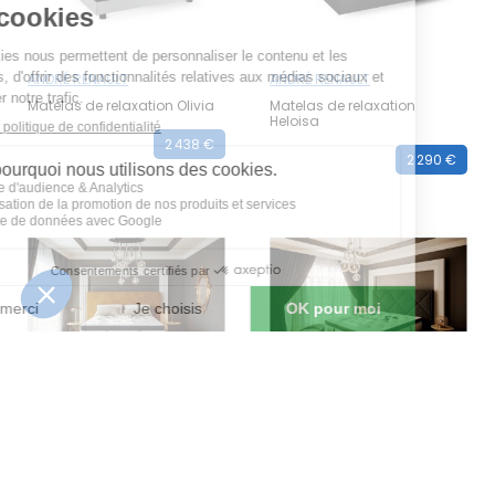
ANDRÉ RENAULT
ANDRÉ RENAULT
Matelas de relaxation Olivia
Matelas de relaxation
Heloisa
2 438 €
2 290 €
ANDRÉ RENAULT
ANDRÉ RENAULT
Matelas fixe Covent Garden
Matelas fixe Westminster
Slumberland
Slumberland