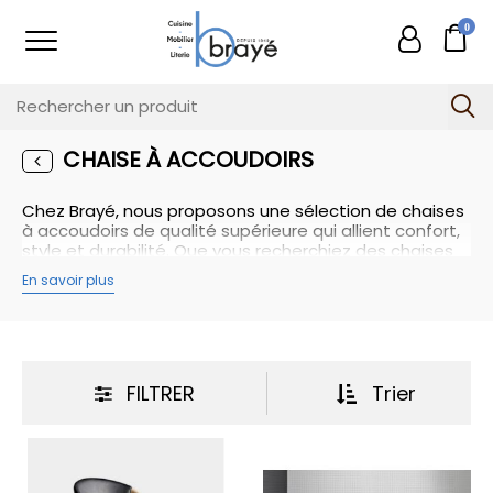
0
CHAISE À ACCOUDOIRS
Chez Brayé, nous proposons une sélection de chaises
à accoudoirs de qualité supérieure qui allient confort,
style et durabilité. Que vous recherchiez des chaises
rembourrées pour un confort ultime, des chaises en
En savoir plus
bois pour une esthétique chaleureuse ou des chaises
en métal pour une allure moderne, vous trouverez
chez nous des options variées pour répondre à vos
besoins et à votre style de décoration.
Les
chaises à accoudoirs
sont des pièces essentielles
pour créer une ambiance confortable et élégante
FILTRER
Trier
dans votre intérieur. Elles offrent un soutien
supplémentaire pour vos bras et ajoutent une
dimension de détente à votre expérience d'assise.
Que vous les utilisez autour d'une table à manger,
dans un coin lecture ou comme sièges d'appoint dans