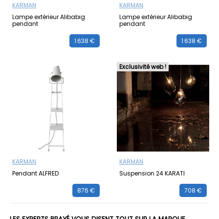
KARMAN
KARMAN
Lampe extérieur Alibabig
Lampe extérieur Alibabig
pendant
pendant
1 638 €
1 638 €
Exclusivité web !
KARMAN
KARMAN
Pendant ALFRED
Suspension 24 KARATI
876 €
708 €