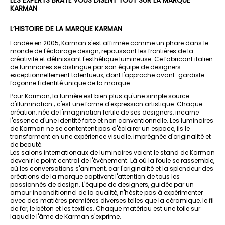
LES EXPERTS BRAYÉ VOUS DISENT TOUT SUR LA MARQUE
KARMAN
L’HISTOIRE DE LA MARQUE KARMAN
Fondée en 2005, Karman s'est affirmée comme un phare dans le
monde de l'éclairage design, repoussant les frontières de la
créativité et définissant l'esthétique lumineuse. Ce fabricant italien
de luminaires se distingue par son équipe de designers
exceptionnellement talentueux, dont l'approche avant-gardiste
façonne l'identité unique de la marque.
Pour Karman, la lumière est bien plus qu'une simple source
d'illumination ; c'est une forme d'expression artistique. Chaque
création, née de l'imagination fertile de ses designers, incarne
l'essence d'une identité forte et non conventionnelle. Les luminaires
de Karman ne se contentent pas d'éclairer un espace, ils le
transforment en une expérience visuelle, imprégnée d'originalité et
de beauté.
Les salons internationaux de luminaires voient le stand de Karman
devenir le point central de l'événement. Là où la foule se rassemble,
où les conversations s'animent, car l'originalité et la splendeur des
créations de la marque captivent l'attention de tous les
passionnés de design. L'équipe de designers, guidée par un
amour inconditionnel de la qualité, n'hésite pas à expérimenter
avec des matières premières diverses telles que la céramique, le fil
de fer, le béton et les textiles. Chaque matériau est une toile sur
laquelle l'âme de Karman s'exprime.