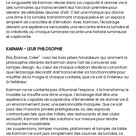
La singularité de Karman réside dans sa capacité à donner vie à
des luminaires qui transcendent leur fonction première pour
devenir de véritables œuvres d'art. C'est une marque qui donne
une âme à la lumière, transformant chaque pièce en un espace
empreint de caractère et d'émotion. Avec Karman, l'éclairage
devient une expérience sensorielle, une rencontre entre la lumière et
la créativité, où chaque luminaire raconte une histoire lumineuse
et captivante.
KARMAN - LEUR PHILOSOPHIE
Être, Étonner, Créer" : voici les trois piliers fondateurs qui animent la
philosophie vibrante de Karman dans l'art de concevoir ses
lampes design. Au cœur de chaque création réside la conviction
que l'éclairage décoratif doit transcender sa fonctionnalité pour
insuffler de la magie à chaque contexte, que ce soit à l'intérieur ou
à l'extérieur.
Karman ne se contente pas d'illuminer l'espace ; il le transforme, le
modèle, lui insuffle une âme unique. L'éclairage doit être une
expérience, capable de surprendre, d'émerveiller et de donner vie à
un environnement avec une personnalité marquée. Que ce soit
pour des maisons privées prestigieuses ou des espaces
contractuels tels que des hôtels, des restaurants et des clubs
exclusifs, Karman offre des solutions sur mesure pour rendre
chaque lieu inoubliable.
Les suspensions, lampes murales, plafonniers et lampes de table
de Karman ne sont pas simplement des sources de lumière, ce