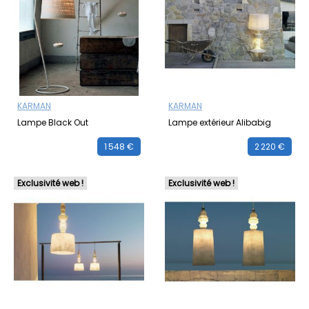
innovants et une technologie de pointe comme
la
lampe extérieure Alibabig
. Rejoignez-nous dans un
voyage où la lumière devient une œuvre d'art, où
l'esthétique fonctionnelle rencontre la poésie visuelle.
Bienvenue chez Karman, où la lumière n'est pas
simplement un éclat, mais une expérience.
KARMAN
KARMAN
Lampe Black Out
Lampe extérieur Alibabig
1 548 €
2 220 €
Exclusivité web !
Exclusivité web !