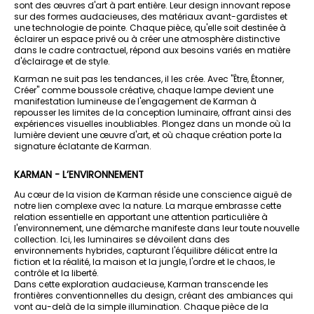
sont des œuvres d'art à part entière. Leur design innovant repose
sur des formes audacieuses, des matériaux avant-gardistes et
une technologie de pointe. Chaque pièce, qu'elle soit destinée à
éclairer un espace privé ou à créer une atmosphère distinctive
dans le cadre contractuel, répond aux besoins variés en matière
d'éclairage et de style.
Karman ne suit pas les tendances, il les crée. Avec "Être, Étonner,
Créer" comme boussole créative, chaque lampe devient une
manifestation lumineuse de l'engagement de Karman à
repousser les limites de la conception luminaire, offrant ainsi des
expériences visuelles inoubliables. Plongez dans un monde où la
lumière devient une œuvre d'art, et où chaque création porte la
signature éclatante de Karman.
KARMAN - L’ENVIRONNEMENT
Au cœur de la vision de Karman réside une conscience aiguë de
notre lien complexe avec la nature. La marque embrasse cette
relation essentielle en apportant une attention particulière à
l'environnement, une démarche manifeste dans leur toute nouvelle
collection. Ici, les luminaires se dévoilent dans des
environnements hybrides, capturant l'équilibre délicat entre la
fiction et la réalité, la maison et la jungle, l'ordre et le chaos, le
contrôle et la liberté.
Dans cette exploration audacieuse, Karman transcende les
frontières conventionnelles du design, créant des ambiances qui
vont au-delà de la simple illumination. Chaque pièce de la