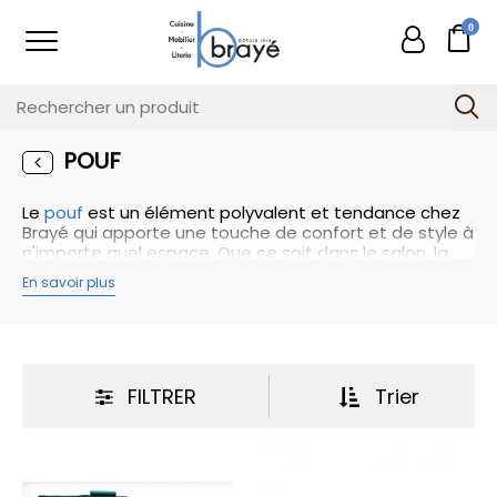
0
POUF
Le
pouf
est un élément polyvalent et tendance chez
Brayé qui apporte une touche de confort et de style à
n'importe quel espace. Que ce soit dans le salon, la
chambre à coucher, le bureau ou même en extérieur,
En savoir plus
le pouf est un choix populaire pour compléter votre
ameublement. Voici une introduction mettant en
valeur les caractéristiques distinctives des poufs :
Le pouf est apprécié pour sa polyvalence. Il peut être
utilisé comme siège d'appoint, repose-pieds, table
d'appoint ou même comme élément de décoration.
FILTRER
Trier
Son design compact et léger le rend facile à déplacer,
vous permettant de l'adapter à vos besoins et de
créer différents arrangements selon l'occasion. Vous
pouvez le placer devant votre canapé pour reposer
vos pieds après une longue journée, l'utiliser comme