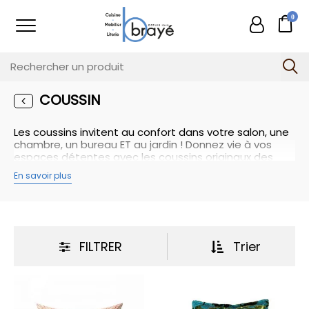
0
COUSSIN
Les coussins invitent au confort dans votre salon, une
chambre, un bureau ET au jardin ! Donnez vie à vos
espaces détentes avec les coussins originaux des
marques INADSA et Vetsak ! Les housses sont
En savoir plus
confortables, résistantes, conçues en matériaux
durables, lavables et interchangeables. Les coussins
sont faits a partir de polyester, et totalement
écologiques. Besoin de conseils ? Notre équipe vous
accompagne !
FILTRER
Trier