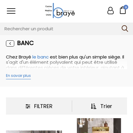
0
BANC
Chez Brayé
le banc
est bien plus qu'un simple siège. Il
s'agit d'un élément polyvalent qui peut être utilisé
dans différentes pièces de votre intérieur, ajoutant à
la fois fonctionnalité et esthétisme à votre espace.
En savoir plus
Que ce soit dans le salon, la salle à manger, l'entrée, la
chambre à coucher ou même la salle de bains, le
banc offre de multiples possibilités d'utilisation. Il peut
servir de siège supplémentaire lors des réceptions, de
support pour les plantes ou les objets décoratifs, ou
même de surface de rangement pratique.
FILTRER
Trier
En termes de design, les bancs se déclinent dans une
grande variété de styles, de tailles et de matériaux.
Vous pouvez opter pour un banc en bois massif pour
une ambiance chaleureuse et rustique, ou choisir un
modèle en métal pour une touche industrielle et