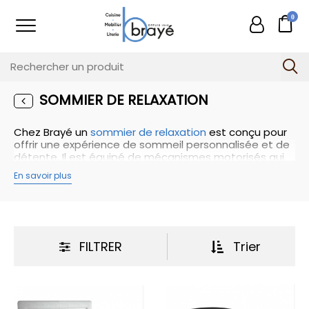
0
SOMMIER DE RELAXATION
Chez Brayé un
sommier de relaxation
est conçu pour
offrir une expérience de sommeil personnalisée et de
détente. Il est équipé de mécanismes motorisés qui
permettent d'ajuster la position du lit selon vos
En savoir plus
préférences. Vous pouvez incliner la tête, le dos, les
jambes et même bénéficier d'une fonction de
massage pour un confort optimal. Ce type de
sommier est idéal pour les personnes qui souhaitent
soulager les douleurs corporelles, améliorer la
circulation sanguine, réduire les ronflements ou
FILTRER
Trier
simplement profiter d'une position de sommeil plus
ergonomique. Les sommiers de relaxation offrent une
grande flexibilité et vous permettent de trouver la
position idéale pour vous détendre, lire, regarder la
télévision ou travailler dans votre lit. Avec des options