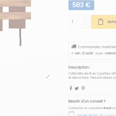
583 €
Ache
Commandez maintenant
✔
ven. 21 août
avec
notre t
Description :
Cette tête de lit en 2 parties o
et décor bois. Personnalisez votr
Besoin d'un conseil ?
Contacter un conseiller
Brayé
vi