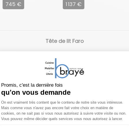
745 €
1 137 €
Tête de lit Faro
 produit
À propos de ANDRÉ RENAU
n termes de tissus déco et d'options en commenta