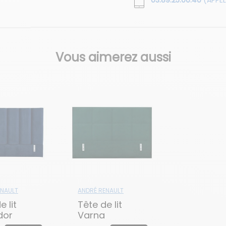
03.89.25.00.40
(APPEL
Vous aimerez aussi
ENAULT
ANDRÉ RENAULT
e lit
Tête de lit
dor
Varna