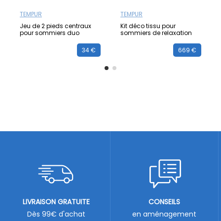
TEMPUR
TEMPUR
Jeu de 2 pieds centraux
Kit déco tissu pour
pour sommiers duo
sommiers de relaxation
34 €
669 €
LIVRAISON GRATUITE
CONSEILS
Dès 99€ d'achat
en aménagement