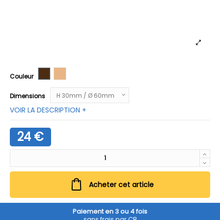
Wengé
Vernis clair
Couleur
Dimensions
VOIR LA DESCRIPTION +
24 €
Acheter cet article
Paiement en 3 ou 4 fois
sans frais par CB