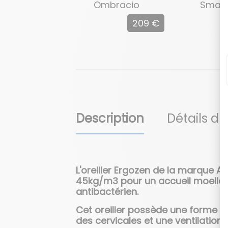
Ombracio
Smart
209 €
Description
Détails du
L'oreiller Ergozen de la marque 
45kg/m3 pour un accueil moelleux
antibactérien.
Cet oreiller possède une forme 
des cervicales et une ventilation n