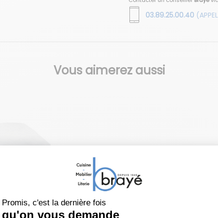
Contacter un conseiller
Brayé
vi
03.89.25.00.40
(APPEL
Vous aimerez aussi
r