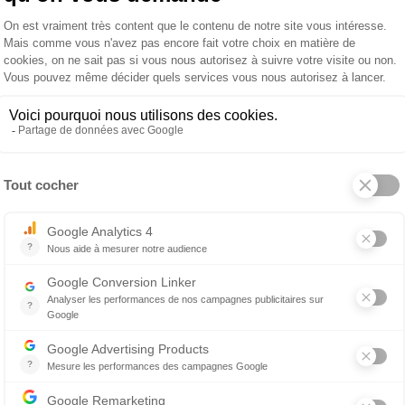
cool
229 €
Oreiller Ergozen
 produit
À propos de ANDRÉ RENAU
André Renault est composé de mousse visco Soja N
 et un soutien enveloppant. Enveloppe 100% polye
ergonomique à mémoire de forme spécialement étu
aturelle facilités. Fabrication Française.