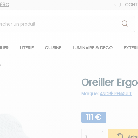
 99€
CONT
LIER
LITERIE
CUISINE
LUMINAIRE & DECO
EXTER
n
Oreiller Erg
Marque:
ANDRÉ RENAULT
111 €
Ache