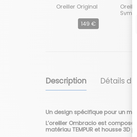
Oreiller Original
Oreille
Symp
149 €
Description
Détails du
Un design spécifique pour un meill
L’oreiller Ombracio est composé 
matériau TEMPUR et housse 3D pou