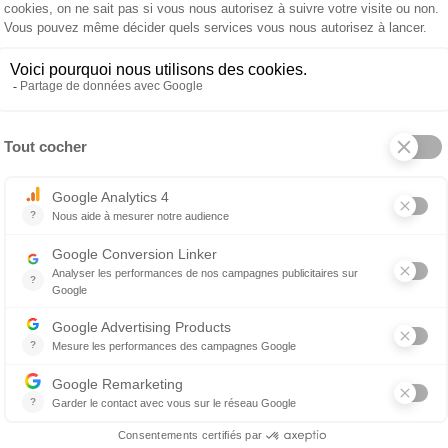
r
Oreiller
hony
Smartcool
199 €
229 €
Oreiller Ombracio
 produit
À propos de TEMPUR
eur maintien du buste, cet oreiller est parfait pour
de flocons de TEMPUR Climate Material et est pro
r une meilleure régulation de la température.