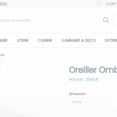
 99€
CONT
LIER
LITERIE
CUISINE
LUMINAIRE & DECO
EXTER
cio
Oreiller Om
Marque:
TEMPUR
Dimension