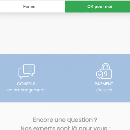
hancrés permettent de faciliter la respiration. Qua
, afin d’avoir un oreiller frais et propre en toutes
CONSEILS
PAIEMENT
en aménagement
sécurisé
Encore une question ?
Nos experts sont là pour vous :