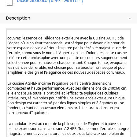
03.89.25.00.40
(APPEL GRATUIT)
Description
couvrez l'essence de l'élégance extérieure avec la Cuisine AGHER de
Fògher, où la couleur transcende l'esthétique pour devenir le cœur de
votre espace de vie extérieur. Inspirée par la sérénité majestueuse de
l'érable, connu sous le nom d' 'Agher' dans les Dolomites, cette cuisine
célèbre cette philosophie avec une palette de couleurs soigneusement
sélectionnée pour rehausser chaque instant. Chaque teinte, évoquant
les nuances de l'érable, est choisie pour sa beauté intrinsèque et pour
amplifier le design et l'élégance de ces nouveaux espaces conviviaux.
La cuisine AGHER incarne l'équilibre parfait entre dimensions
compactes et haute performance. Avec ses dimensions de 240x60 cm,
elle encapsule toute la praticité et l'efficacité typique des cuisines
intérieures, réinventées pour offrir une expérience extérieure unique.
Son design est caractérisé par des lignes simples et élégantes qui se
fondent, créant de nouveaux éléments architecturaux dans un jeu
harmonieux d'équilibres.
La modularité est au cœur de la philosophie de Fògher et trouve sa
pleine expression dans la cuisine AGHER. Tout comme l'érable s'intègre
magistralement avec la nature, les deux trous latéraux sur le plan de