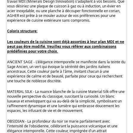
travail MDI (Minerals Design Innovation) s'adaptent à vos besoins. Que
vous désiriez une plaque de cuisson à gaz ou à induction, un évier en
acier inoxydable, ou une planche à découper fonctionnelle en corian,
AGHER est prête à se mouler autour de vos préférences pour une
expérience de cuisine extérieure sans compromis.
Coloris structure:
Les couleurs de la cuisine sont déjà assorties à leur plan MDI et ne
peut pas être modifié. Veuillez vous référer aux combinaisons
prédéfinies pour votre choix.
ANCIENT SAGE - L'élégance intemporelle se manifeste dans la teinte du
Sage Ancien, un vert qui évoque la sérénité des jardins italiens
ancestraux. Cette couleur parle à l'âme, invitant chacun à une
expérience de calme et de beauté, parfaite pour ceux qui recherchent
une touche de noblesse discrète.
MATERIAL SILK - La nuance blanche de la cuisine Material Silk offre une
nouvelle perspective du classique, suscitant la curiosité. Un blanc
luxueux et enveloppant qui va au-delà de la simplicité, symbolisant un
raffinement dynamique et une lumière qui embrasse doucement les
espaces, les infusant de vie et de mouvement.
OBSIDIAN - La profondeur du noir se marie parfaitement avec
l'intensité de l'obsidienne, célébrant la puissance volcanique et une
élégance intemporelle. Cette couleur, imprégnée d'un attrait