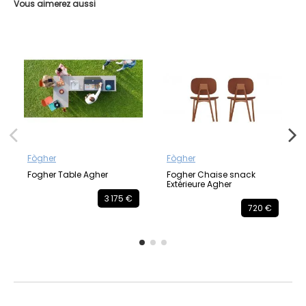
Vous aimerez aussi
Fògher
Fògher
Fogher Table Agher
Fogher Chaise snack
Extérieure Agher
3 175 €
720 €