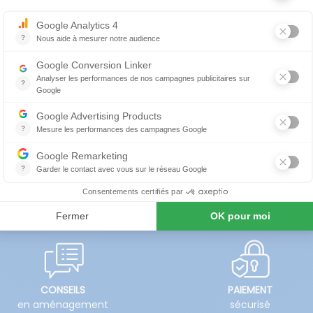
 hautement résistants destinés à des environnements extérieu
es exigences écologiques, pendant et pour être recyclés aprè
rtions, Jos dégage une touche légèrement vintage remise au
it personnes. La vaste gamme des couleurs des parties métal
ersonnalisées. Les plateaux des tables sont en acier ou en
che de primer (ou galvanisation à la demande) et la peintu
tmosphériques.
CONSEILS
PAIEMENT
en aménagement
sécurisé