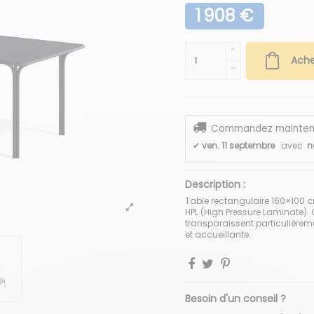
1 908 €
Ache
Commandez maintenant
✔
ven. 11 septembre
avec
n
Description :
Table rectangulaire 160×100 c
HPL (High Pressure Laminate).
transparaissent particulièrem
et accueillante.
Besoin d'un conseil ?