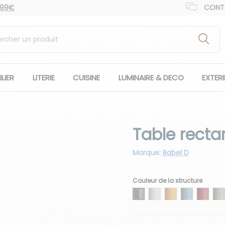
 99€
CONT
LIER
LITERIE
CUISINE
LUMINAIRE & DECO
EXTER
Table recta
Marque:
Babel D
Couleur de la structure
01 Anthracite
02 Blanc
03 Miel
04 Pervench
05 Rhu
0