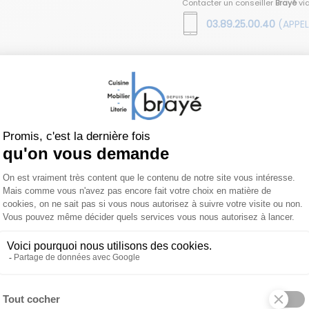
Contacter un conseiller
Brayé
vi
03.89.25.00.40
(APPEL
Table rectangulaire 160 Jos
 produit
Documents joints
À pr
tériaux soigneusement sélectionnés pour répondre à toutes le
ium, nos meubles sont revêtus de poudre polyester dans une
s tables peuvent être en acier, en HPL (High Pressure Lam
 en Grés, et ils sont disponibles dans différentes couleurs.