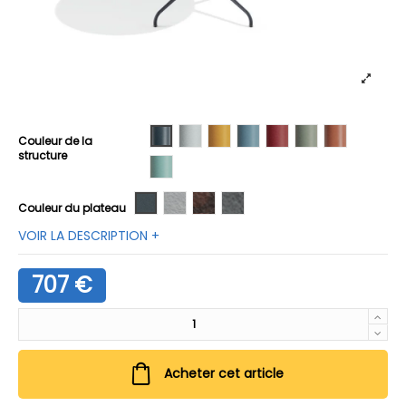
01 Anthracite
02 Blanc
03 Miel
04 Pervenche
05 Rhubarbe
06 Sauge
07 Terracott
Couleur de la
structure
08 Turquoise
M01 Anthracite
HPL Blanc
H02 Rouille
H03 Ciment
Couleur du plateau
VOIR LA DESCRIPTION +
707 €
Acheter cet article