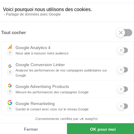
First
Chêne clair
210 cm
120 cm
57 cm
Panneaux de particules mélam
et bas, portes et bandeau) e
Montage avec vis de rappel et 