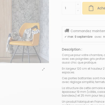
Ache
Commandez maintenant
✔
mer. 9 septembre
avec
n
Description :
Conçue pour votre chambre, ce
avec ses poignées gris profond,
aussi chic que pratique.
En largeur 120 cm et hauteur 21
espaces.
Ces portes battantes sont mont
avec réglage simplifié, fermetu
La structure de cette armoire
épaisseur 19 mm (côtés, caiss
bandeau) et 25 mm pour les pl
Un produit fabriqué en France