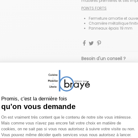
matières premières et ses imp
POINTS FORTS
Fermeture amortie et ouver
Charnière métallique finit
Panneaux épais 19 mm
Besoin d'un conseil ?
Contacter un conseiller
Brayé
vi
03.89.25.00.40
(APPEL
Armoire 2 portes battantes bois
ropos de MEUBLES CELIO