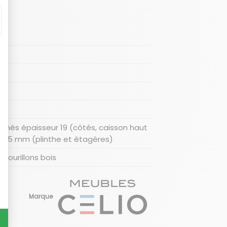
inés épaisseur 19 (côtés, caisson haut
t 25 mm (plinthe et étagères)
tourillons bois
Marque