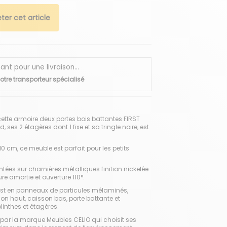
ter cet article
 pour une livraison...
otre transporteur spécialisé
tte armoire deux portes bois battantes FIRST
 ses 2 étagères dont 1 fixe et sa tringle noire, est
0 cm, ce meuble est parfait pour les petits
ées sur charnières métalliques finition nickelée
re amortie et ouverture 110°.
 est en panneaux de particules mélaminés,
on haut, caisson bas, porte battante et
inthes et étagères.
 par la marque Meubles CELIO qui choisit ses