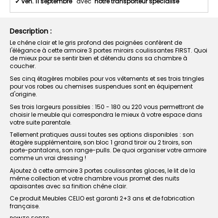
✔
ven. 11 septembre
avec
notre transporteur spécialisé
Description :
Le chêne clair et le gris profond des poignées confèrent de
l'élégance à cette armoire 3 portes miroirs coulissantes FIRST. Quoi
de mieux pour se sentir bien et détendu dans sa chambre à
coucher.
Ses cinq étagères mobiles pour vos vêtements et ses trois tringles
pour vos robes ou chemises suspendues sont en équipement
d'origine.
Ses trois largeurs possibles : 150 - 180 ou 220 vous permettront de
choisir le meuble qui correspondra le mieux à votre espace dans
votre suite parentale.
Tellement pratiques aussi toutes ses options disponibles : son
étagère supplémentaire, son bloc 1 grand tiroir ou 2 tiroirs, son
porte-pantalons, son range-pulls. De quoi organiser votre armoire
comme un vrai dressing !
Ajoutez à cette armoire 3 portes coulissantes glaces, le lit de la
même collection et votre chambre vous promet des nuits
apaisantes avec sa finition chêne clair.
Ce produit Meubles CELIO est garanti 2+3 ans et de fabrication
française.