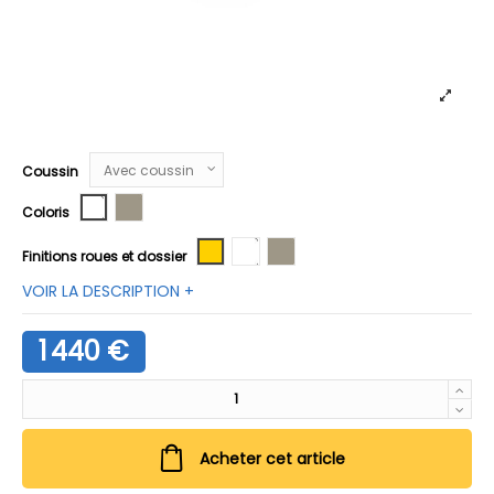
Coussin
Blanc C2
Sable M9
Coloris
Jaune A6
Blanc C2
Sable M9
Finitions roues et dossier
VOIR LA DESCRIPTION +
1 440 €
Acheter cet article