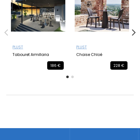
PLUST
PLUST
Tabouret Armillaria
Chaise Chloé
186 €
228 €