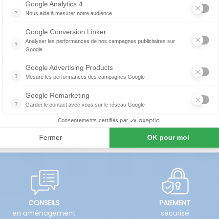
rieur et l’intérieur dont le premier exemplaire, la chaise, est
ée en acier, comme tous les meubles Gao, elle est à la fo
uctures rendent ces produits physiquement et esthétiquemen
mme de couleurs des structures métalliques (protégées par
a demande –) et des plateaux des tables, disponibles en mé
CONSEILS
PAIEMENT
en aménagement
sécurisé