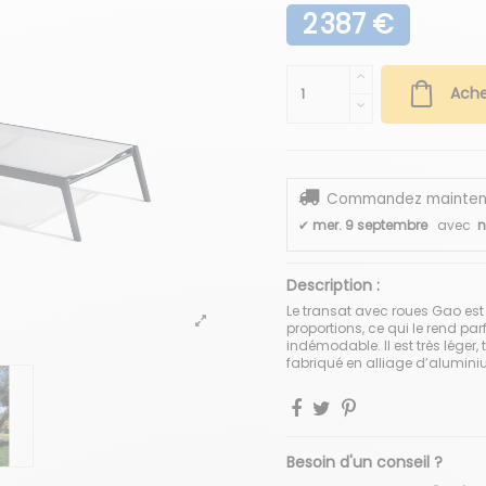
2 387 €
Ache
Commandez maintenant
✔
mer. 9 septembre
avec
n
Description :
Le transat avec roues Gao est
proportions, ce qui le rend par
indémodable. Il est très léger
fabriqué en alliage d’alumini
Besoin d'un conseil ?