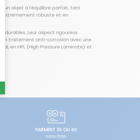
 un objet à l’équilibre parfait, tant
is extrêmement robuste et en
t durables. Leur aspect rigoureux
 un traitement anti-corrosion avec une
tal, en HPL (High Pressure Laminate) et
PAIEMENT 3X OU 4X
sans frais