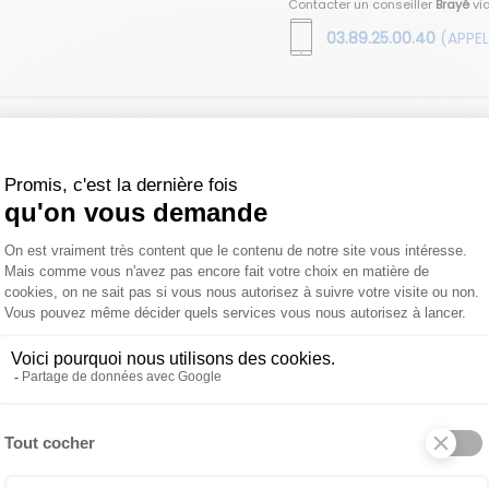
Contacter un conseiller
Brayé
vi
03.89.25.00.40
(APPEL
Transat Gao
 produit
À propos de Babel D
tériaux soigneusement sélectionnés pour répondre à toutes le
ium, nos meubles sont revêtus de poudre polyester dans une
s tables peuvent être en acier, en HPL (High Pressure Lam
 en Grés, et ils sont disponibles dans différentes couleurs.