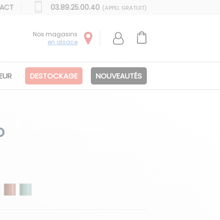
ACT
03.89.25.00.40
(APPEL GRATUIT)
Nos magasins
en alsace
IEUR
DESTOCKAGE
NOUVEAUTÉS
o
e
barbe
6 Sauge
07 Terracotta
08 Turquoise