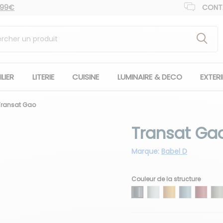
 99€
CONT
LIER
LITERIE
CUISINE
LUMINAIRE & DECO
EXTER
Transat Gao
Transat Ga
Marque:
Babel D
Couleur de la structure
01 Anthracite
02 Blanc
03 Miel
04 Pervench
05 Rhu
0