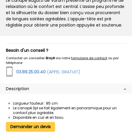
Le canapé Bugatti de Varam présente un programme de
relaxation où le confort est central. L’assise peu profonde
et la silhouette du dossier bien conçu vous procureront
de longues soirées agréables. L’appuie-tête est pré
réglable pour obtenir une position appuyée et soutenue.
Besoin d'un conseil ?
Contacter un conseiller
Brayé
via notre
formulaire de contact
ou par
téléphone
03.89.25.00.40
(APPEL GRATUIT)
Description
Largueur fauteuil : 85 cm
Le canapé 3pl se fait également en panoramique pour un
contact plus agréable.
Disponible en cuir et en tissu.
Demander un devis