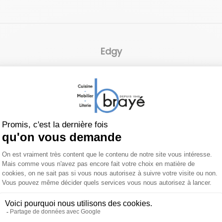
Edgy
 produit
Documents joints
À pr
iré du jeu « Tetris » des années 1980, le système repose sur 
onctionnelle, le langage clair des formes et la capacité de 
angles arrondis et un rembourrage bien réfléchi garantissent
avec Edgy.
D'autres coloris et d'autres implantations sont d