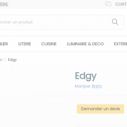
 99€
CONT
LIER
LITERIE
CUISINE
LUMINAIRE & DECO
EXTER
on
Edgy
Edgy
Marque:
Bretz
Demander un devis