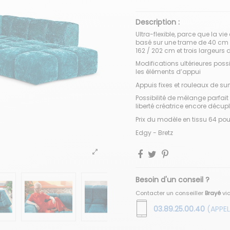
Description :
Ultra-flexible, parce que la 
basé sur une trame de 40 cm 
162 / 202 cm et trois largeurs 
Modifications ultérieures pos
les éléments d’appui
Appuis fixes et rouleaux de sur
Possibilité de mélange parfait
liberté créatrice encore décup
Prix du modèle en tissu 64 pour
Edgy - Bretz
Besoin d'un conseil ?
Contacter un conseiller
Brayé
vi
03.89.25.00.40
(APPEL