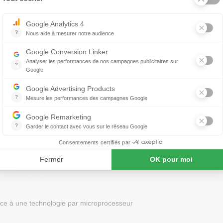
pé
himo
rt 4050
Fauteuil de relaxation massant Cumulus 7832
 produit
À propos de HIMOLLA
âce à une technologie par microprocesseur