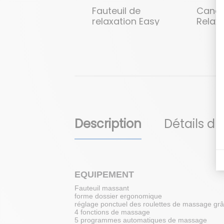
Fauteuil de
Cana
relaxation Easy
Relax
Swing 7533
Confo
Description
Détails du
EQUIPEMENT
Fauteuil massant
forme dossier ergonomique
réglage ponctuel des roulettes de massage gr
4 fonctions de massage
5 programmes automatiques de massage