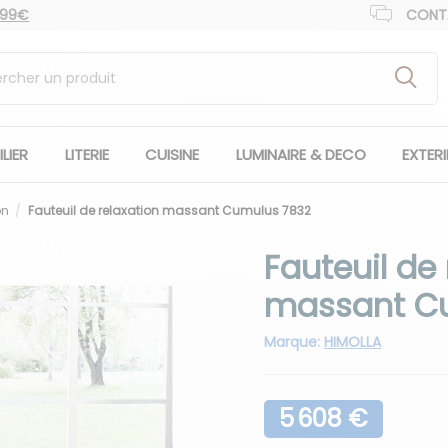
 99€
CONT
LIER
LITERIE
CUISINE
LUMINAIRE & DECO
EXTER
on
Fauteuil de relaxation massant Cumulus 7832
Fauteuil de 
massant C
Marque:
HIMOLLA
5 608 €