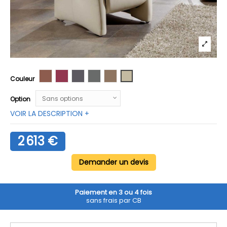
Cuir Longlife Credo brandy
Cuir Longlife Credo rot
Cuir Longlife Credo anthracit
Tissu Enoa grau
Tissu Enoa braun
Tissu Enoa gravel
Couleur
Option
VOIR LA DESCRIPTION +
2 613 €
Demander un devis
Paiement en 3 ou 4 fois
sans frais par CB