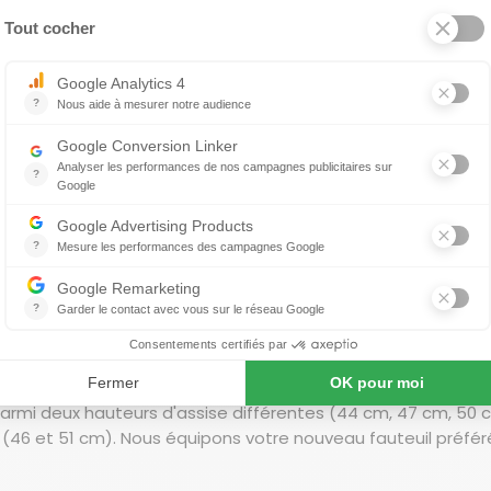
Fauteuil de relaxation CosyForm Individual 7717
 produit
À propos de HIMOLLA
COSYFORM INDIVIDUAL 7717 de six types de pieds : Avec un so
un pied étoilé plat en plusieurs versions ou un socle rond rec
de fonctions au choix - du fauteuil au réglage manuel aux ve
ous profitez en tous les cas d'un repose-pieds intégré, d'un
fauteuil confort de luxe
en dans votre fauteuil de luxe. Pour ceci, nous vous proposon
 parmi deux hauteurs d'assise différentes (44 cm, 47 cm, 50 
 (46 et 51 cm). Nous équipons votre nouveau fauteuil préfér