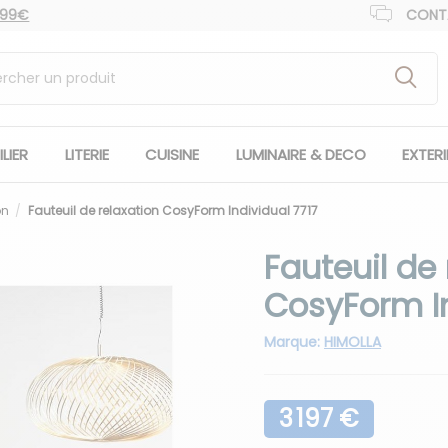
 99€
CONT
LIER
LITERIE
CUISINE
LUMINAIRE & DECO
EXTER
on
Fauteuil de relaxation CosyForm Individual 7717
Fauteuil de 
CosyForm In
Marque:
HIMOLLA
3 197 €