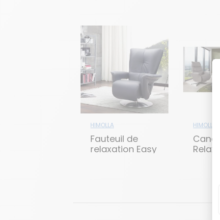
HIMOLLA
HIMOLLA
Fauteuil de
Cana
relaxation Easy
Relax
Swing 7533
Confo