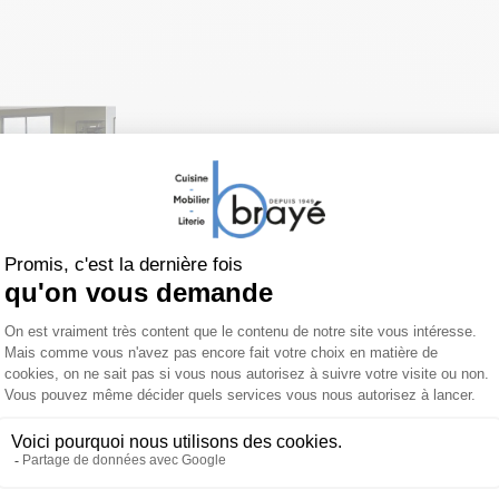
pé
himo
rt 4050