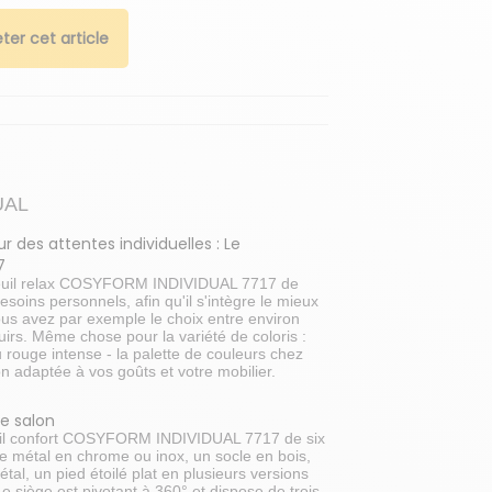
ter cet article
UAL
r des attentes individuelles : Le
7
teuil relax COSYFORM INDIVIDUAL 7717 de
esoins personnels, afin qu'il s'intègre le mieux
ous avez par exemple le choix entre environ
cuirs. Même chose pour la variété de coloris :
 rouge intense - la palette de couleurs chez
on adaptée à vos goûts et votre mobilier.
re salon
euil confort COSYFORM INDIVIDUAL 7717 de six
le métal en chrome ou inox, un socle en bois,
tal, un pied étoilé plat en plusieurs versions
e siège est pivotant à 360° et dispose de trois