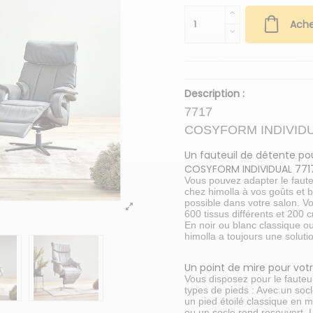
Ache
Description :
7717
COSYFORM INDIVID
Un fauteuil de détente pou
COSYFORM INDIVIDUAL 771
Vous pouvez adapter le fau
chez himolla à vos goûts et b
possible dans votre salon. V
600 tissus différents et 200 
En noir ou blanc classique ou
himolla a toujours une soluti
Un point de mire pour vot
Vous disposez pour le faut
types de pieds : Avec un soc
un pied étoilé classique en mé
ou un socle rond recouvert. L