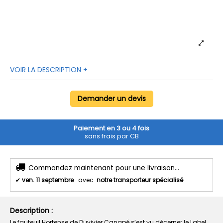
VOIR LA DESCRIPTION +
Demander un devis
Paiement en 3 ou 4 fois
sans frais par CB
Commandez maintenant pour une livraison...
✔
ven. 11 septembre
avec
notre transporteur spécialisé
Description :
Le fauteuil Hortense de Duvivier Canapé s’est vu décerner le Label