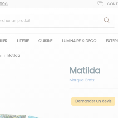
 99€
CONT
LIER
LITERIE
CUISINE
LUMINAIRE & DECO
EXTER
on
Matilda
Matilda
Marque:
Bretz
Demander un devis