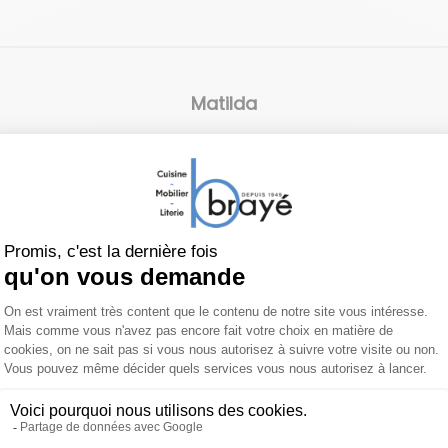
Matilda
 produit
À propos de Bretz
 ? Qui s’en soucie ? Je suis devenue écrivain malgré moi, par
nation a fini par déborder complètement. Pour lui laisser libr
me, c’est mon canapé, bien-sûr The pen is mightier than the 
mande. Contactez-nous