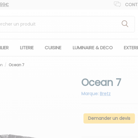
 99€
CONT
LIER
LITERIE
CUISINE
LUMINAIRE & DECO
EXTER
on
Ocean 7
Ocean 7
Marque:
Bretz
Demander un devis