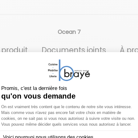
Ocean 7
 produit
Documents joints
À pr
ai coup de fouet. Cela me fait me sentir vrai, me pousse à a
uccès : Ocean 7 réduit l’attention portée à des paramètres m
ture est la couture à la main qui suit une trame pertinente 
ibles, avec trois profondeurs d’assise et trois largeurs d’é
des arrondis, les fibres du velours se répartissent et confè
entifie la souplesse de l’Ocean 7.
D'autres coloris et d'autres 