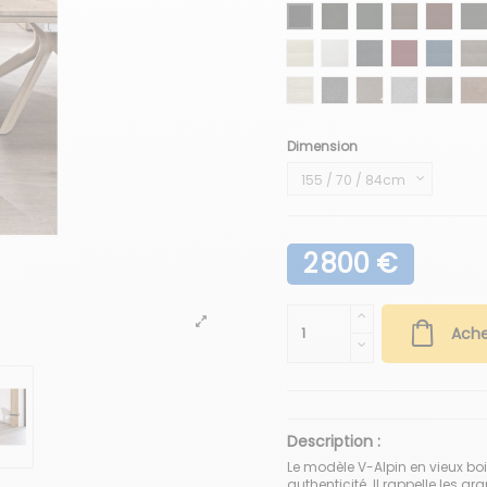
Cuir noir
Cuir testa di moro
Cuir army green
Cuir café
Cuir b
Cu
Cuir creme
Cuir blanc pur
Curl black
Curl royal re
Curl da
Cu
Chalet perle
Loden gris basalte
Loden brun tound
Loden blanc 
Vintag
Vi
Dimension
2 800 €
Ache
Description :
Le modèle V-Alpin en vieux bo
authenticité. Il rappelle les 