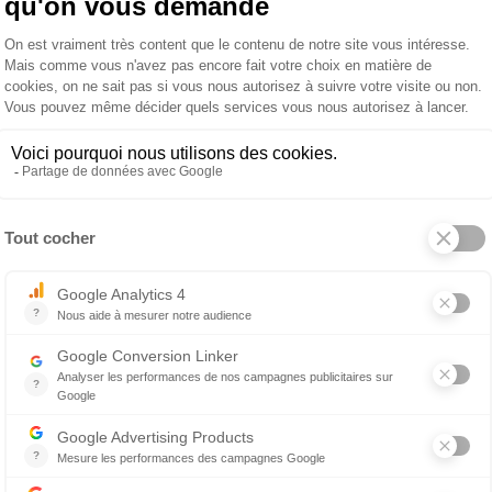
R
arrondi
2 882 €
Banc droit
 produit
À propos de VOGLAUER