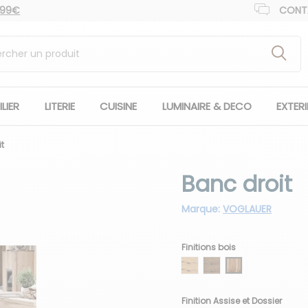
 99€
CONT
LIER
LITERIE
CUISINE
LUMINAIRE & DECO
EXTER
t
Banc droit
Marque:
VOGLAUER
Finitions bois
Chêne sauvage noir
Noyer huilé
Chêne ancien
Finition Assise et Dossier