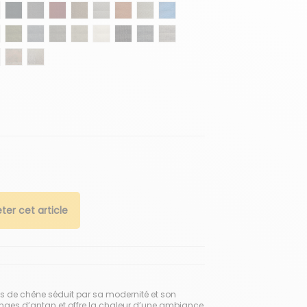
urgundy
ir anthracite
Cuir oceano
Cuir cenere
Cuir rouge tuile
Cuir stone
Cuir silex
Cuir cognac
Cuir coco
Cuir bleu azur
d
rk blue
rl timber
Curl olive
Curl steel
Curl warm grey
Curl mélange
Curl nature
Chalet vidalnoir
Chalet gris terre d'ombre
Chalet silex
ra
gris
e marais
ntage terra
Vintage bronze
Vintage quartz
ter cet article
is de chêne séduit par sa modernité et son
granges d’antan et offre la chaleur d’une ambiance