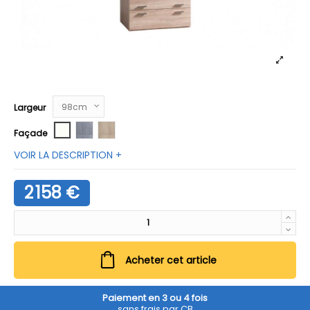
Largeur
Blanc neige
Chêne argenté
Chêne clair
Façade
VOIR LA DESCRIPTION +
2 158 €
Acheter cet article
Paiement en 3 ou 4 fois
sans frais par CB