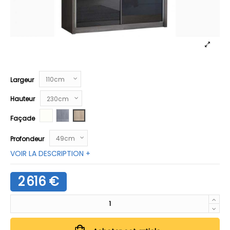
Largeur
Hauteur
Blanc neige
Chêne argenté
Chêne clair
Façade
Profondeur
VOIR LA DESCRIPTION +
2 616 €